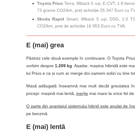
Toyota Prius
Terra, liftback 5 uși, E-CVT, 1.8 ben
73 grame CO2/km, preț achiziție 25.347 Euro cu T
Skoda Rapid
Smart, liftback 5 uși, DSG, 1.0 
CO2/km, preț de achiziție 16.953 Euro cu TVA.
E (mai) grea
Păstrez cele două exemple în continuare. O Toyota Pr
vorbim despre
1.209 kg
. Așadar, mașina hibridă este mai
lui Prius e ca și cum ar merge doi oameni solizi cu tine t
Masă adăugată înseamnă mai mult decât greutatea în si
pricepi: mașină mai lentă,
inerție
mai mare la orice fel d
O parte din avantajul sistemului hibrid este anulat de î
pe benzină.
E (mai) lentă