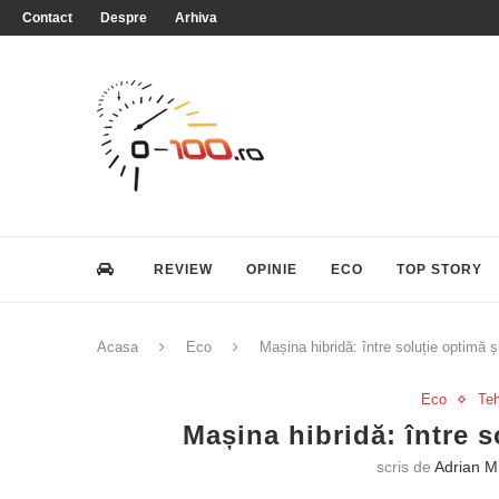
Contact
Despre
Arhiva
REVIEW
OPINIE
ECO
TOP STORY
Acasa
Eco
Mașina hibridă: între soluție optimă și
Eco
Te
Mașina hibridă: între s
scris de
Adrian M