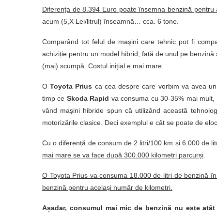
Diferența de 8.394 Euro poate însemna benzină pentru a
acum (5,X Lei/litrul) înseamnă… cca. 6 tone.
Comparând tot felul de mașini care tehnic pot fi compar
achiziție pentru un model hibrid, față de unul pe benzină
(mai) scumpă
. Costul inițial e mai mare.
O
Toyota Prius
ca cea despre care vorbim va avea un
timp ce
Skoda Rapid
va consuma cu 30-35% mai mult, 
vând mașini hibride spun că utilizând această tehnolo
motorizările clasice. Deci exemplul e cât se poate de elo
Cu o diferență de consum de 2 litri/100 km și 6.000 de litr
mai mare se va face după 300.000 kilometri parcurși
.
O Toyota Prius va consuma 18.000 de litri de benzină în
benzină pentru același număr de kilometri.
Așadar, consumul mai mic de benzină nu este atât d