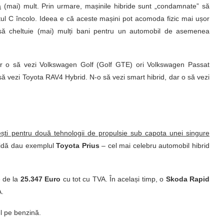
ă
(mai) mult. Prin urmare, mașinile hibride sunt „condamnate” să
ul C încolo. Ideea e că aceste mașini pot acomoda fizic mai ușor
i să cheltuie (mai) mulți bani pentru un automobil de asemenea
dar o să vezi Volkswagen Golf (Golf GTE) ori Volkswagen Passat
să vezi Toyota RAV4 Hybrid. N-o să vezi smart hibrid, dar o să vezi
ești pentru două tehnologii de propulsie sub capota unei singure
ridă dau exemplul
Toyota Prius
– cel mai celebru automobil hibrid
e de la
25.347 Euro
cu tot cu TVA. În același timp, o
Skoda Rapid
A.
l pe benzină.