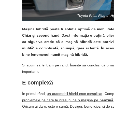
Toyota Prius Plug In H
Mașina hibridă poate fi soluția optimă de mobilitat
Chiar și second hand. Dacă informația e puțină, clien
ca sigur va crede că o mașină hibridă este potrivi
inutilă: e complicată, scumpă, grea și lentă. În aces
bine fenomenul numit mașină hibridă.
Și acum să le luăm pe rând. Înainte să conchizi că o ma
importante.
E complexă
În primul rând,
un automobil hibrid este complicat
. Com
problemele pe care le presupune o mașină pe
benzină
Oricum ai da-o, este
o sumă
. Desigur, beneficiezi și de 