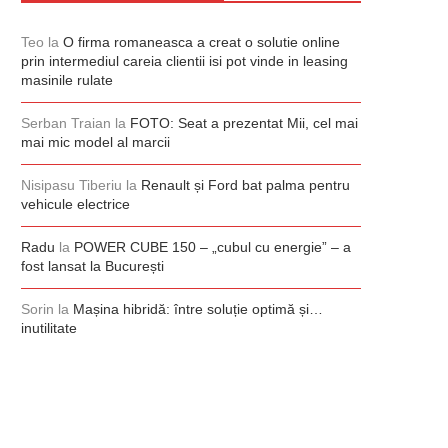
Teo
la
O firma romaneasca a creat o solutie online
prin intermediul careia clientii isi pot vinde in leasing
masinile rulate
Serban Traian
la
FOTO: Seat a prezentat Mii, cel mai
mai mic model al marcii
Nisipasu Tiberiu
la
Renault și Ford bat palma pentru
vehicule electrice
Radu
la
POWER CUBE 150 – „cubul cu energie” – a
fost lansat la București
Sorin
la
Mașina hibridă: între soluție optimă și…
inutilitate