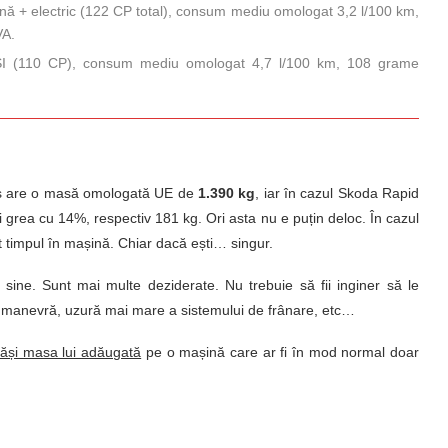
zină + electric (122 CP total), consum mediu omologat 3,2 l/100 km,
VA.
TSI (110 CP), consum mediu omologat 4,7 l/100 km, 108 grame
ius are o masă omologată UE de
1.390 kg
, iar în cazul Skoda Rapid
 grea cu 14%, respectiv 181 kg. Ori asta nu e puțin deloc. În cazul
ot timpul în mașină. Chiar dacă ești… singur.
ne. Sunt mai multe deziderate. Nu trebuie să fii inginer să le
e manevră, uzură mai mare a sistemului de frânare, etc…
nsăși masa lui adăugată
pe o mașină care ar fi în mod normal doar