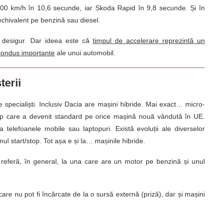
100 km/h în 10,6 secunde, iar Skoda Rapid în 9,8 secunde. Și în
echivalent pe benzină sau diesel.
 desigur. Dar ideea este că
timpul de accelerare reprezintă un
 condus importante
ale unui automobil.
terii
de specialiști. Inclusiv Dacia are mașini hibride. Mai exact… micro-
top care a devenit standard pe orice mașină nouă vândută în UE.
a telefoanele mobile sau laptopuri. Există evoluții ale diverselor
ul start/stop. Tot așa e și la… mașinile hibride.
eferă, în general, la una care are un motor pe benzină și unul
 care nu pot fi încărcate de la o sursă externă (priză), dar și mașini