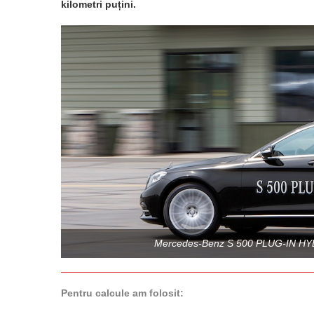
kilometri puțini.
Mercedes-Benz S 500 PLUG-IN HYB
Pentru calcule am folosit: