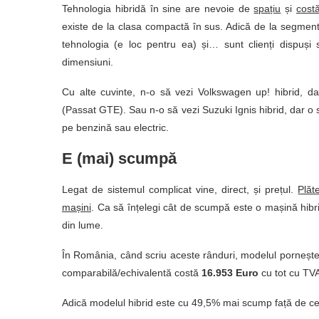
Tehnologia hibridă în sine are nevoie de
spațiu
și
cost
existe de la clasa compactă în sus. Adică de la segment
tehnologia (e loc pentru ea) și… sunt clienți dispuș
dimensiuni.
Cu alte cuvinte, n-o să vezi Volkswagen up! hibrid, 
(Passat GTE). Sau n-o să vezi Suzuki Ignis hibrid, dar o 
pe benzină sau electric.
E (mai) scumpă
Legat de sistemul complicat vine, direct, și prețul.
Plăt
mașini
. Ca să înțelegi cât de scumpă este o mașină hib
din lume.
În România, când scriu aceste rânduri, modelul porneșt
comparabilă/echivalentă costă
16.953 Euro
cu tot cu TV
Adică modelul hibrid este cu 49,5% mai scump față de ce