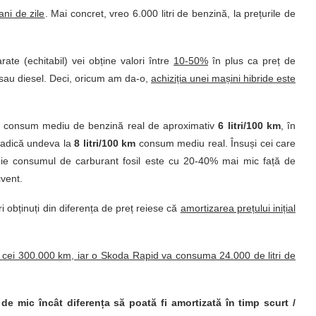
ni de zile
. Mai concret, vreo 6.000 litri de benzină, la prețurile de
ate (echitabil) vei obține valori între
10-50%
în plus ca preț de
 sau diesel. Deci, oricum am da-o,
achiziția unei mașini hibride este
 consum mediu de benzină real de aproximativ
6 litri/100 km
, în
adică undeva la
8 litri/100 km
consum mediu real. Însuși cei care
gie consumul de carburant fosil este cu 20-40% mai mic față de
cvent.
i obținuți din diferența de preț reiese că
amortizarea prețului inițial
 cei 300.000 km, iar o Skoda Rapid va consuma 24.000 de litri de
e mic încât diferența să poată fi amortizată în timp scurt /