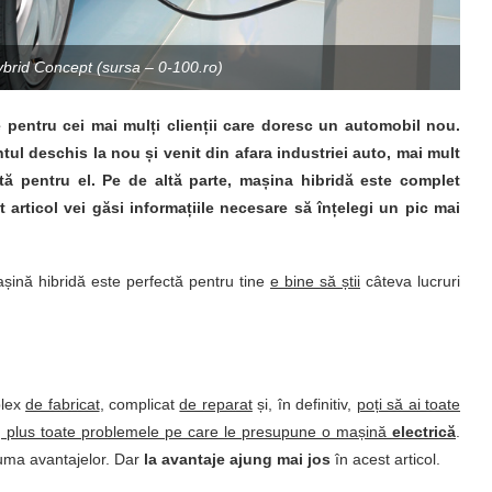
ybrid Concept (sursa – 0-100.ro)
e pentru cei mai mulți clienții care doresc un automobil nou.
tul deschis la nou și venit din afara industriei auto, mai mult
tă pentru el. Pe de altă parte, mașina hibridă este complet
t articol vei găsi informațiile necesare să înțelegi un pic mai
șină hibridă este perfectă pentru tine
e bine să știi
câteva lucruri
plex
de fabricat
, complicat
de reparat
și, în definitiv,
poți să ai toate
, plus toate problemele pe care le presupune o mașină
electrică
.
suma avantajelor. Dar
la avantaje ajung mai jos
în acest articol.