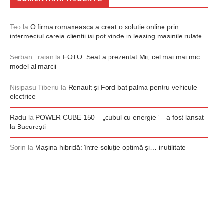
Teo
la
O firma romaneasca a creat o solutie online prin
intermediul careia clientii isi pot vinde in leasing masinile rulate
Serban Traian
la
FOTO: Seat a prezentat Mii, cel mai mai mic
model al marcii
Nisipasu Tiberiu
la
Renault și Ford bat palma pentru vehicule
electrice
Radu
la
POWER CUBE 150 – „cubul cu energie” – a fost lansat
la București
Sorin
la
Mașina hibridă: între soluție optimă și… inutilitate