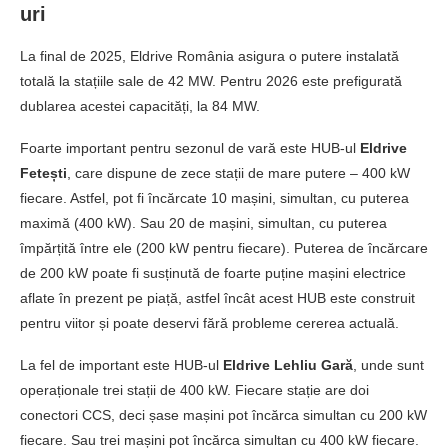
uri
La final de 2025, Eldrive România asigura o putere instalată
totală la stațiile sale de 42 MW. Pentru 2026 este prefigurată
dublarea acestei capacități, la 84 MW.
Foarte important pentru sezonul de vară este HUB-ul
Eldrive
Fetești
, care dispune de zece stații de mare putere – 400 kW
fiecare. Astfel, pot fi încărcate 10 mașini, simultan, cu puterea
maximă (400 kW). Sau 20 de mașini, simultan, cu puterea
împărțită între ele (200 kW pentru fiecare). Puterea de încărcare
de 200 kW poate fi susținută de foarte puține mașini electrice
aflate în prezent pe piață, astfel încât acest HUB este construit
pentru viitor și poate deservi fără probleme cererea actuală.
La fel de important este HUB-ul
Eldrive Lehliu Gară
, unde sunt
operaționale trei stații de 400 kW. Fiecare stație are doi
conectori CCS, deci șase mașini pot încărca simultan cu 200 kW
fiecare. Sau trei mașini pot încărca simultan cu 400 kW fiecare.