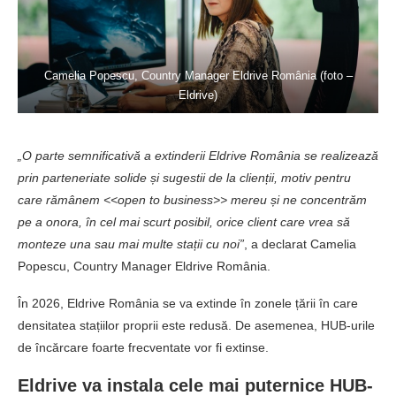
Camelia Popescu, Country Manager Eldrive România (foto –
Eldrive)
„O parte semnificativă a extinderii Eldrive România se realizează
prin parteneriate solide și sugestii de la clienții, motiv pentru
care rămânem <<open to business>> mereu și ne concentrăm
pe a onora, în cel mai scurt posibil, orice client care vrea să
monteze una sau mai multe stații cu noi”
, a declarat Camelia
Popescu, Country Manager Eldrive România.
În 2026, Eldrive România se va extinde în zonele țării în care
densitatea stațiilor proprii este redusă. De asemenea, HUB-urile
de încărcare foarte frecventate vor fi extinse.
Eldrive va instala cele mai puternice HUB-