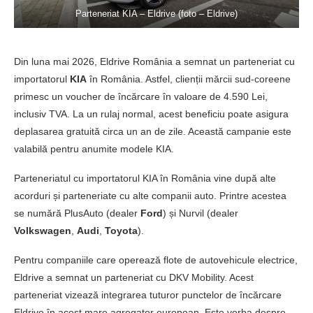
Parteneriat KIA – Eldrive (foto – Eldrive)
Din luna mai 2026, Eldrive România a semnat un parteneriat cu
importatorul
KIA
în România. Astfel, clienții mărcii sud-coreene
primesc un voucher de încărcare în valoare de 4.590 Lei,
inclusiv TVA. La un rulaj normal, acest beneficiu poate asigura
deplasarea gratuită circa un an de zile. Această campanie este
valabilă pentru anumite modele KIA.
Parteneriatul cu importatorul KIA în România vine după alte
acorduri și parteneriate cu alte companii auto. Printre acestea
se numără PlusAuto (dealer
Ford
) și Nurvil (dealer
Volkswagen
,
Audi
,
Toyota
).
Pentru companiile care operează flote de autovehicule electrice,
Eldrive a semnat un parteneriat cu DKV Mobility. Acest
parteneriat vizează integrarea tuturor punctelor de încărcare
Eldrive în acest mare agregator european. Este vorba despre