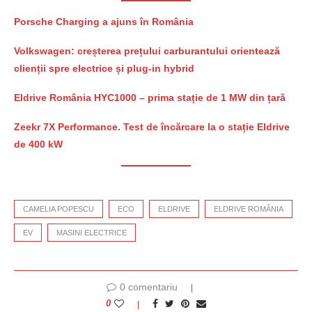
Porsche Charging a ajuns în România
Volkswagen: creșterea prețului carburantului orientează
clienții spre electrice și plug-in hybrid
Eldrive România HYC1000 – prima stație de 1 MW din țară
Zeekr 7X Performance. Test de încărcare la o stație Eldrive
de 400 kW
CAMELIA POPESCU
ECO
ELDRIVE
ELDRIVE ROMÂNIA
EV
MASINI ELECTRICE
0 comentariu
0