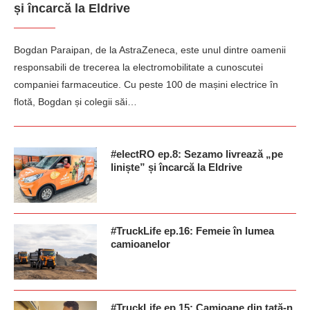
și încarcă la Eldrive
Bogdan Paraipan, de la AstraZeneca, este unul dintre oamenii
responsabili de trecerea la electromobilitate a cunoscutei
companiei farmaceutice. Cu peste 100 de mașini electrice în
flotă, Bogdan și colegii săi…
#electRO ep.8: Sezamo livrează „pe
liniște” și încarcă la Eldrive
#TruckLife ep.16: Femeie în lumea
camioanelor
#TruckLife ep.15: Camioane din tată-n