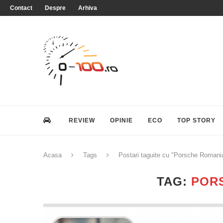
Contact
Despre
Arhiva
REVIEW
OPINIE
ECO
TOP STORY
Acasa
Tags
Postari taguite cu "Porsche Romani
TAG:
POR