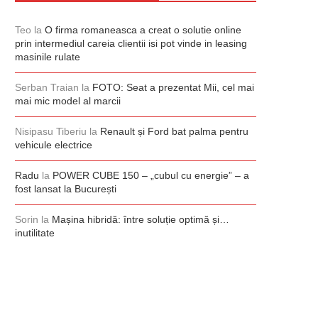
Teo
la
O firma romaneasca a creat o solutie online
prin intermediul careia clientii isi pot vinde in leasing
masinile rulate
Serban Traian
la
FOTO: Seat a prezentat Mii, cel mai
mai mic model al marcii
Nisipasu Tiberiu
la
Renault și Ford bat palma pentru
vehicule electrice
Radu
la
POWER CUBE 150 – „cubul cu energie” – a
fost lansat la București
Sorin
la
Mașina hibridă: între soluție optimă și…
inutilitate