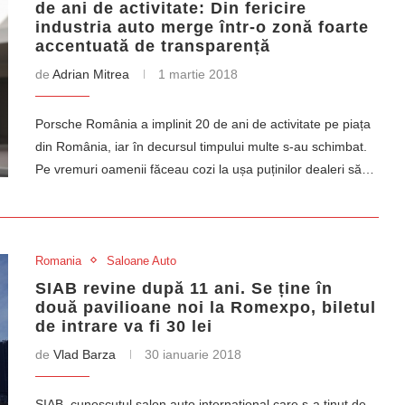
de ani de activitate: Din fericire
industria auto merge într-o zonă foarte
accentuată de transparență
de
Adrian Mitrea
1 martie 2018
Porsche România a implinit 20 de ani de activitate pe piața
din România, iar în decursul timpului multe s-au schimbat.
Pe vremuri oamenii făceau cozi la ușa puținilor dealeri să…
Romania
Saloane Auto
SIAB revine după 11 ani. Se ține în
două pavilioane noi la Romexpo, biletul
de intrare va fi 30 lei
de
Vlad Barza
30 ianuarie 2018
SIAB, cunoscutul salon auto internațional care s-a ținut de