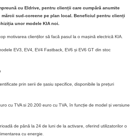
împreună cu Eldrive, pentru clienții care cumpără anumite
 mărcii sud-coreene pe plan local. Beneficiul pentru clienți
chiziția unor modele KIA noi.
cop motivarea clienților să facă pasul la o mașină electrică KIA.
u modele EV3, EV4, EV4 Fastback, EV6 și EV6 GT din stoc
o
tificate prin serii de șasiu specifice, disponibile la prețuri
euro cu TVA si 20.200 euro cu TVA, în funcție de model și versiune
ioadă de până la 24 de luni de la activare, oferind utilizatorilor o
 alimentarea cu energie.