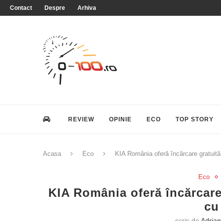
Contact
Despre
Arhiva
REVIEW
OPINIE
ECO
TOP STORY
Acasa
Eco
KIA România oferă încărcare gratuită
Eco
KIA România oferă încărcare
cu
scris de
Adrian