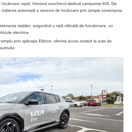
 de încărcare rapid, folosind voucherul dedicat campaniei KIA. De
 inițierea automată a sesiunii de încărcare prin simpla conectarea
nanța stațiilor, asigurând o rată ridicată de funcționare, un
hicule electrice.
implu prin aplicația Eldrive, oferind acces instant la sute de
nsumului.