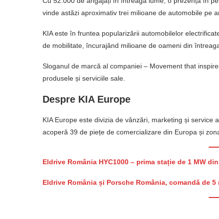
Cu 52.000 de angajați în întreaga lume, o prezență în pes
vinde astăzi aproximativ trei milioane de automobile pe a
KIA este în fruntea popularizării automobilelor electrificat
de mobilitate, încurajând milioane de oameni din întreag
Sloganul de marcă al companiei – Movement that inspires
produsele și serviciile sale.
Despre KIA Europe
KIA Europe este divizia de vânzări, marketing și service 
acoperă 39 de piețe de comercializare din Europa și zo
Eldrive România HYC1000 – prima stație de 1 MW din
Eldrive România și Porsche România, comandă de 5 m