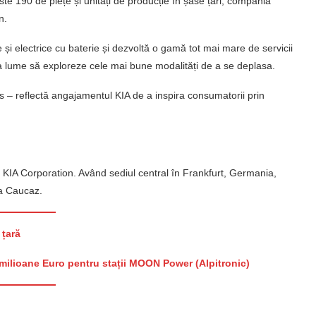
te 190 de piețe și unități de producție în șase țări, compania
n.
e și electrice cu baterie și dezvoltă o gamă tot mai mare de servicii
a lume să exploreze cele mai bune modalități de a se deplasa.
 – reflectă angajamentul KIA de a inspira consumatorii prin
a KIA Corporation. Având sediul central în Frankfurt, Germania,
na Caucaz.
 țară
ilioane Euro pentru stații MOON Power (Alpitronic)