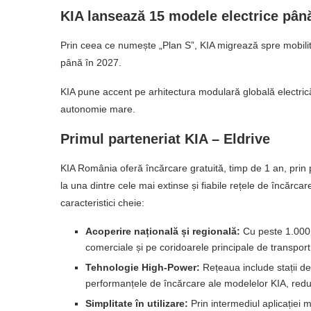
KIA lansează 15 modele electrice pân
Prin ceea ce numește „Plan S”, KIA migrează spre mobilit
până în 2027.
KIA pune accent pe arhitectura modulară globală electrică
autonomie mare.
Primul parteneriat KIA – Eldrive
KIA România oferă încărcare gratuită, timp de 1 an, prin p
la una dintre cele mai extinse și fiabile rețele de încărca
caracteristici cheie:
Acoperire națională și regională:
Cu peste 1.000 
comerciale și pe coridoarele principale de transport, E
Tehnologie High-Power:
Rețeaua include stații de
performanțele de încărcare ale modelelor KIA, redu
Simplitate în utilizare:
Prin intermediul aplicației mob