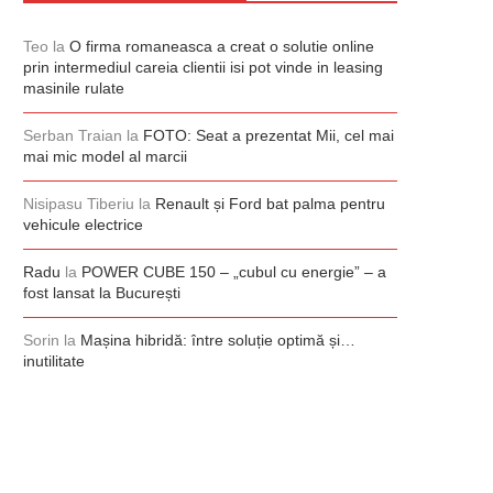
Teo
la
O firma romaneasca a creat o solutie online
prin intermediul careia clientii isi pot vinde in leasing
masinile rulate
Serban Traian
la
FOTO: Seat a prezentat Mii, cel mai
mai mic model al marcii
Nisipasu Tiberiu
la
Renault și Ford bat palma pentru
vehicule electrice
Radu
la
POWER CUBE 150 – „cubul cu energie” – a
fost lansat la București
Sorin
la
Mașina hibridă: între soluție optimă și…
inutilitate