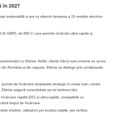
ă în 2027
ate sustenabilă și are ca obiectiv lansarea a 15 modele electrice
 (E-GMP), de 800 V, care permite încărcări ultra-rapide și
arteneriatul cu Eldrive. Astfel, clienții mărcii sud-coreene au acces
re din România și din regiune. Eldrive se distinge prin următoarele
puncte de încărcare amplasate strategic în orașe mari, centre
ldrive asigură conectivitate pe tot teritoriul țării.
 încărcare rapidă (DC) și ultra-rapidă, compatibile cu
când timpul de încărcare.
ile intuitive, utilizatorii pot localiza stațiile, pot verifica