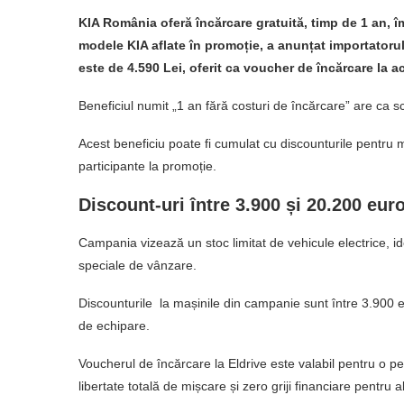
KIA România oferă încărcare gratuită, timp de 1 an, 
modele KIA aflate în promoție, a anunțat importatorul
este de 4.590 Lei, oferit ca voucher de încărcare la a
Beneficiul numit „1 an fără costuri de încărcare” are ca s
Acest beneficiu poate fi cumulat cu discounturile pentr
participante la promoție.
Discount-uri între 3.900 și 20.200 eur
Campania vizează un stoc limitat de vehicule electrice, iden
speciale de vânzare.
Discounturile la mașinile din campanie sunt între 3.900 
de echipare.
Voucherul de încărcare la Eldrive este valabil pentru o per
libertate totală de mișcare și zero griji financiare pentru