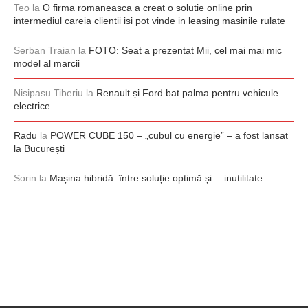
Teo
la
O firma romaneasca a creat o solutie online prin
intermediul careia clientii isi pot vinde in leasing masinile rulate
Serban Traian
la
FOTO: Seat a prezentat Mii, cel mai mai mic
model al marcii
Nisipasu Tiberiu
la
Renault și Ford bat palma pentru vehicule
electrice
Radu
la
POWER CUBE 150 – „cubul cu energie” – a fost lansat
la București
Sorin
la
Mașina hibridă: între soluție optimă și… inutilitate