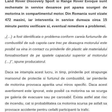
Land Rover Discovery Sport si Range Rover Evoque sunt
rechemate in service deoarece pot aparea scurgeri de
motorina in compartimentul motor. Din Romania sunt vizate
472 masini, iar interventia in service dureaza circa 15
minute pentru verificare si, eventual remediere a problemei.
„(…) a fost identificata o problema conform careia furtunurile de
combustibil de sub capota care trec pe deasupra motorului este
posibil sa vina in contact cu prinderile din plastic ale materialului
fonoabsorbant de pe spatele capacului superior al motorului
(…)”
, spune producatorul.
Daca se intampla acest lucru, in timp, prinderile pot strapunge
mansonul de protectie si furtunul de combustibil, iar pierderile
de motorina provoaca aparitia unui miros specific. Daca acest
avertisment este ignorat, este posibil ca motorina sa se scurga
pe galeria de evacuare sau pe carosabil. Exista astfel atat risc
de incendiu, cat si probabilitatea ca motorina scursa pe asfalt sa
provoace accidente pentru ceilalti participanti la trafic.