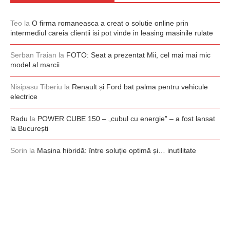
Teo
la
O firma romaneasca a creat o solutie online prin
intermediul careia clientii isi pot vinde in leasing masinile rulate
Serban Traian
la
FOTO: Seat a prezentat Mii, cel mai mai mic
model al marcii
Nisipasu Tiberiu
la
Renault și Ford bat palma pentru vehicule
electrice
Radu
la
POWER CUBE 150 – „cubul cu energie” – a fost lansat
la București
Sorin
la
Mașina hibridă: între soluție optimă și… inutilitate