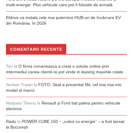
multi-energie. Plus vehicule care pot fi folosite de armată
Eldrive va instala cele mai puternice HUB-uri de încărcare EV
din România, în 2026
COMENTARII RECENTE
Teo
la
O firma romaneasca a creat o solutie online prin
intermediul careia clientii isi pot vinde in leasing masinile rulate
Serban Traian
la
FOTO: Seat a prezentat Mii, cel mai mai mic
model al marcii
Nisipasu Tiberiu
la
Renault și Ford bat palma pentru vehicule
electrice
Radu
la
POWER CUBE 150 – „cubul cu energie” – a fost lansat
la București