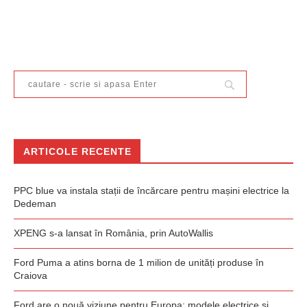
ARTICOLE RECENTE
PPC blue va instala stații de încărcare pentru mașini electrice la
Dedeman
XPENG s-a lansat în România, prin AutoWallis
Ford Puma a atins borna de 1 milion de unități produse în
Craiova
Ford are o nouă viziune pentru Europa: modele electrice și