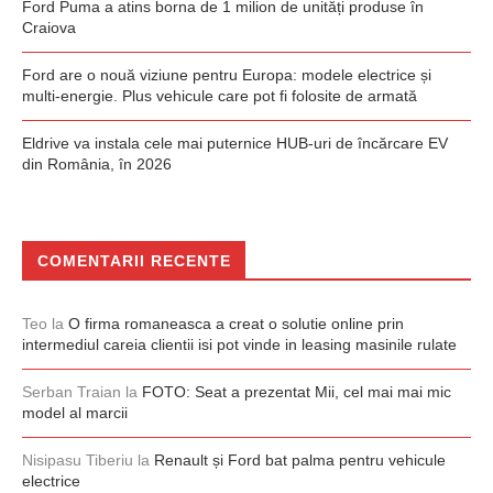
Ford Puma a atins borna de 1 milion de unități produse în
Craiova
Ford are o nouă viziune pentru Europa: modele electrice și
multi-energie. Plus vehicule care pot fi folosite de armată
Eldrive va instala cele mai puternice HUB-uri de încărcare EV
din România, în 2026
COMENTARII RECENTE
Teo
la
O firma romaneasca a creat o solutie online prin
intermediul careia clientii isi pot vinde in leasing masinile rulate
Serban Traian
la
FOTO: Seat a prezentat Mii, cel mai mai mic
model al marcii
Nisipasu Tiberiu
la
Renault și Ford bat palma pentru vehicule
electrice