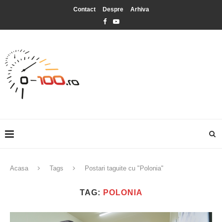
Contact
Despre
Arhiva
Acasa
Tags
Postari taguite cu "Polonia"
TAG:
POLONIA