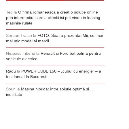
Teo
la
O firma romaneasca a creat o solutie online
prin intermediul careia clientii isi pot vinde in leasing
masinile rulate
Serban Traian
la
FOTO: Seat a prezentat Mii, cel mai
mai mic model al marcii
Nisipasu Tiberiu
la
Renault și Ford bat palma pentru
vehicule electrice
Radu
la
POWER CUBE 150 – „cubul cu energie” – a
fost lansat la București
Sorin
la
Mașina hibridă: între soluție optimă și…
inutilitate