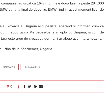
companiei au urcat cu 16% in primele doua luni, la peste 284.000
le BMW pana la final de deceniu, BMW fiind in acest moment lider de
i Slovacia si Ungaria ar fi pe lista, aparand si informatii cum ca
dut in 2008 uzina Mercedes-Benz in lupta cu Ungaria, si cum de
in tara este greu de crezut ca germanii ar alege acum tara noastra.
a uzina de la Kecskemet, Ungaria.
UNGARIA
UZINA AUTO
0