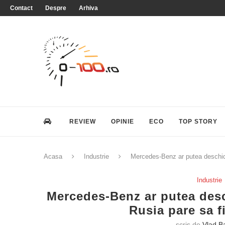
Contact
Despre
Arhiva
REVIEW
OPINIE
ECO
TOP STORY
Acasa
Industrie
Mercedes-Benz ar putea deschide 
Industrie
Mercedes-Benz ar putea desc
Rusia pare sa f
scris de
Vlad B