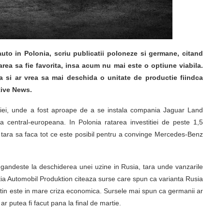
uto in Polonia, scriu publicatii poloneze si germane, citand
rea sa fie favorita, insa acum nu mai este o optiune viabila.
a si ar vrea sa mai deschida o unitate de productie fiindca
tive News.
niei, unde a fost aproape de a se instala compania Jaguar Land
 central-europeana. In Polonia ratarea investitiei de peste 1,5
ca tara sa faca tot ce este posibil pentru a convinge Mercedes-Benz
 gandeste la deschiderea unei uzine in Rusia, tara unde vanzarile
atia Automobil Produktion citeaza surse care spun ca varianta Rusia
tin este in mare criza economica. Sursele mai spun ca germanii ar
r putea fi facut pana la final de martie.