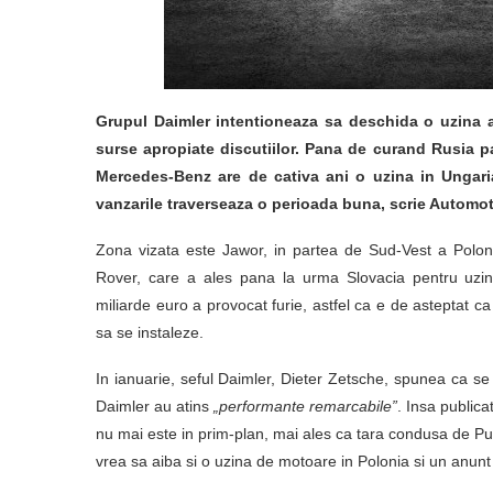
Grupul Daimler intentioneaza sa deschida o uzina a
surse apropiate discutiilor. Pana de curand Rusia pa
Mercedes-Benz are de cativa ani o uzina in Ungari
vanzarile traverseaza o perioada buna, scrie Automo
Zona vizata este Jawor, in partea de Sud-Vest a Polo
Rover, care a ales pana la urma Slovacia pentru uzina
miliarde euro a provocat furie, astfel ca e de asteptat 
sa se instaleze.
In ianuarie, seful Daimler, Dieter Zetsche, spunea ca se
Daimler au atins
„performante remarcabile”
. Insa public
nu mai este in prim-plan, mai ales ca tara condusa de Pu
vrea sa aiba si o uzina de motoare in Polonia si un anunt a