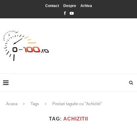
Contact
Despre
Arhiva
Acasa
Tags
Postari taguite cu "Achizitii"
TAG:
ACHIZITII