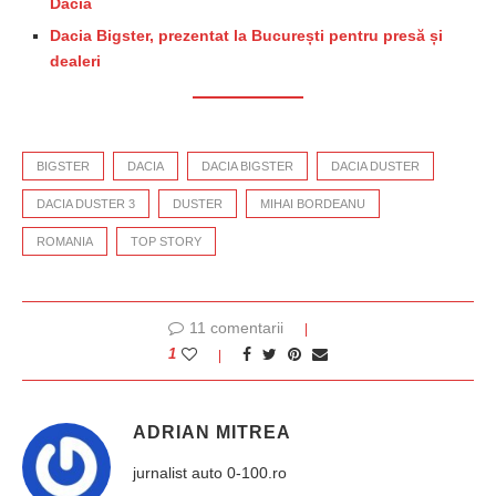
Dacia
Dacia Bigster, prezentat la București pentru presă și
dealeri
BIGSTER
DACIA
DACIA BIGSTER
DACIA DUSTER
DACIA DUSTER 3
DUSTER
MIHAI BORDEANU
ROMANIA
TOP STORY
11 comentarii
1
ADRIAN MITREA
jurnalist auto 0-100.ro