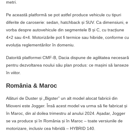
metri.
Pe această platformă se pot astfel produce vehicule cu tipuri
diferite de caroserie: sedan, hatchback și SUV. Ca dimensiuni, e
vorba despre autovehicule din segmentele B și C, cu tracțiune
4×2 sau 4×4. Motorizările pot fi termice sau hibride, conforme cu
evoluția reglementărilor în domeniu.
Datorită platformei CMF-B, Dacia dispune de agilitatea necesară
pentru dezvoltarea noului său plan produs: ce mașini să lanseze
în viitor.
România & Maroc
Alături de Duster și „Bigster” un alt model alocat fabricii din
Mioveni este Jogger. Însă acest model va urma să fie fabricat și
în Maroc, din al doilea trimestru al anului 2024. Așadar, Jogger
se va produce și în România și în Maroc – toate versiunile de
motorizare, inclusiv cea hibridă – HYBRID 140.