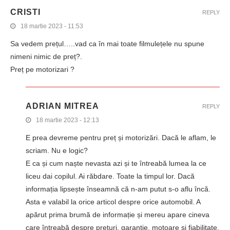
CRISTI
REPLY
18 martie 2023 - 11:53
Sa vedem prețul…..vad ca în mai toate filmulețele nu spune
nimeni nimic de preț?.
Preț pe motorizari ?
ADRIAN MITREA
REPLY
18 martie 2023 - 12:13
E prea devreme pentru preț și motorizări. Dacă le aflam, le
scriam. Nu e logic?
E ca și cum naște nevasta azi și te întreabă lumea la ce
liceu dai copilul. Ai răbdare. Toate la timpul lor. Dacă
informația lipsește înseamnă că n-am putut s-o aflu încă.
Asta e valabil la orice articol despre orice automobil. A
apărut prima brumă de informație și mereu apare cineva
care întreabă despre prețuri, garanție, motoare și fiabilitate.