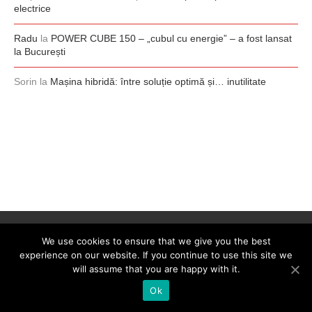
electrice
Radu
la
POWER CUBE 150 – „cubul cu energie” – a fost lansat
la București
Sorin
la
Mașina hibridă: între soluție optimă și… inutilitate
We use cookies to ensure that we give you the best
experience on our website. If you continue to use this site we
will assume that you are happy with it.
Ok
@2008-2026 - 0-100.ro. All Right Reserved. Designed by
0-100.ro