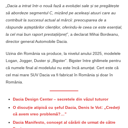
„Dacia a intrat într-o nouă fază a evoluției sale și se pregătește
să abordeze segmentul C, mizând pe aceleași atuuri care au
contribuit la succesul actual al mărcii: preocuparea de a
răspunde așteptărilor clienților, oferindu-le ceea ce este esențial,
la cel mai bun raport prestații/preț”
, a declarat Mihai Bordeanu,
director general Automobile Dacia.
Uzina din România va produce, la nivelul anului 2025, modelele
Logan, Jogger, Duster și „Bigster”. Bigster între ghilimele pentru
că numele final al modelului nu este încă anunțat. Cert este că
cel mai mare SUV Dacia va fi fabricat în România și doar în
România.
Dacia Design Center – secretele din văzul tuturor
O discuție atipică cu șeful Dacia, Denis le Vot: „Credeți
că avem vreo problemă?…”
Dacia Manifesto, concept al cărării de urmat de către