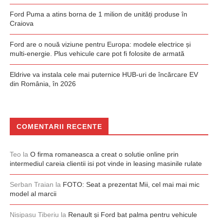
Ford Puma a atins borna de 1 milion de unități produse în
Craiova
Ford are o nouă viziune pentru Europa: modele electrice și
multi-energie. Plus vehicule care pot fi folosite de armată
Eldrive va instala cele mai puternice HUB-uri de încărcare EV
din România, în 2026
COMENTARII RECENTE
Teo
la
O firma romaneasca a creat o solutie online prin
intermediul careia clientii isi pot vinde in leasing masinile rulate
Serban Traian
la
FOTO: Seat a prezentat Mii, cel mai mai mic
model al marcii
Nisipasu Tiberiu
la
Renault și Ford bat palma pentru vehicule