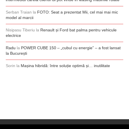
Serban Traian
la
FOTO: Seat a prezentat Mii, cel mai mai mic
model al marcii
Nisipasu Tiberiu
la
Renault și Ford bat palma pentru vehicule
electrice
Radu
la
POWER CUBE 150 – „cubul cu energie” – a fost lansat
la București
Sorin
la
Mașina hibridă: între soluție optimă și… inutilitate