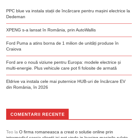
PPC blue va instala stații de încărcare pentru mașini electrice la
Dedeman
XPENG s-a lansat în România, prin AutoWallis
Ford Puma a atins borna de 1 milion de unități produse în
Craiova
Ford are o nouă viziune pentru Europa: modele electrice și
multi-energie. Plus vehicule care pot fi folosite de armată
Eldrive va instala cele mai puternice HUB-uri de încărcare EV
din România, în 2026
COMENTARII RECENTE
Teo
la
O firma romaneasca a creat o solutie online prin
intermediul careia clientii isi pot vinde in leasing masinile rulate