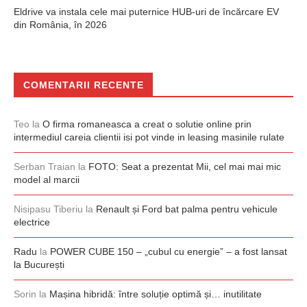
Eldrive va instala cele mai puternice HUB-uri de încărcare EV
din România, în 2026
COMENTARII RECENTE
Teo
la
O firma romaneasca a creat o solutie online prin
intermediul careia clientii isi pot vinde in leasing masinile rulate
Serban Traian
la
FOTO: Seat a prezentat Mii, cel mai mai mic
model al marcii
Nisipasu Tiberiu
la
Renault și Ford bat palma pentru vehicule
electrice
Radu
la
POWER CUBE 150 – „cubul cu energie” – a fost lansat
la București
Sorin
la
Mașina hibridă: între soluție optimă și… inutilitate