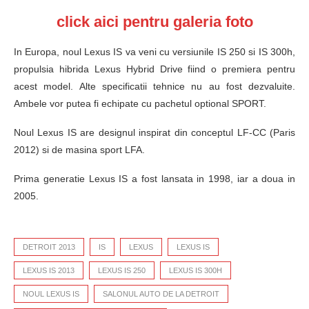
click aici pentru galeria foto
In Europa, noul Lexus IS va veni cu versiunile IS 250 si IS 300h,
propulsia hibrida Lexus Hybrid Drive fiind o premiera pentru
acest model. Alte specificatii tehnice nu au fost dezvaluite.
Ambele vor putea fi echipate cu pachetul optional SPORT.
Noul Lexus IS are designul inspirat din conceptul LF-CC (Paris
2012) si de masina sport LFA.
Prima generatie Lexus IS a fost lansata in 1998, iar a doua in
2005.
DETROIT 2013
IS
LEXUS
LEXUS IS
LEXUS IS 2013
LEXUS IS 250
LEXUS IS 300H
NOUL LEXUS IS
SALONUL AUTO DE LA DETROIT