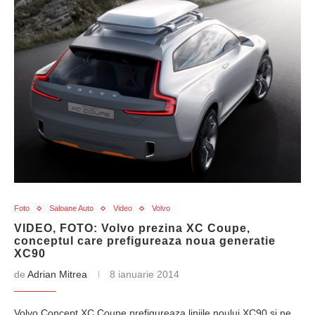
Foto
Saloane Auto
Video
Volvo
VIDEO, FOTO: Volvo prezina XC Coupe,
conceptul care prefigureaza noua generatie
XC90
de
Adrian Mitrea
8 ianuarie 2014
Volvo Concept XC Coupe prefigureaza liniile noului XC90 si ne