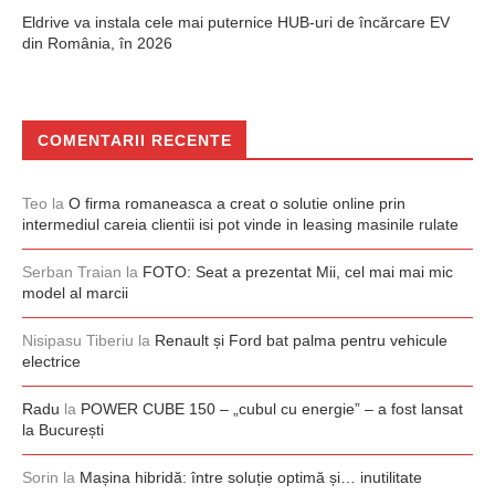
Eldrive va instala cele mai puternice HUB-uri de încărcare EV
din România, în 2026
COMENTARII RECENTE
Teo
la
O firma romaneasca a creat o solutie online prin
intermediul careia clientii isi pot vinde in leasing masinile rulate
Serban Traian
la
FOTO: Seat a prezentat Mii, cel mai mai mic
model al marcii
Nisipasu Tiberiu
la
Renault și Ford bat palma pentru vehicule
electrice
Radu
la
POWER CUBE 150 – „cubul cu energie” – a fost lansat
la București
Sorin
la
Mașina hibridă: între soluție optimă și… inutilitate