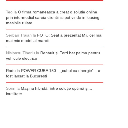
Teo
la
O firma romaneasca a creat o solutie online
prin intermediul careia clientii isi pot vinde in leasing
masinile rulate
Serban Traian
la
FOTO: Seat a prezentat Mii, cel mai
mai mic model al marcii
Nisipasu Tiberiu
la
Renault și Ford bat palma pentru
vehicule electrice
Radu
la
POWER CUBE 150 – „cubul cu energie” – a
fost lansat la București
Sorin
la
Mașina hibridă: între soluție optimă și…
inutilitate