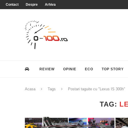
Contact
Despre
Arhiva
REVIEW
OPINIE
ECO
TOP STORY
Acasa
Tags
Postari taguite cu "Lexus IS 300h"
TAG:
LE