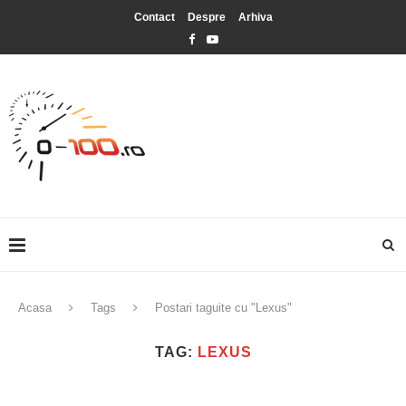
Contact
Despre
Arhiva
Acasa
Tags
Postari taguite cu "Lexus"
TAG:
LEXUS