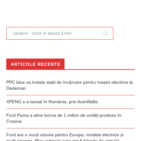
ARTICOLE RECENTE
PPC blue va instala stații de încărcare pentru mașini electrice la
Dedeman
XPENG s-a lansat în România, prin AutoWallis
Ford Puma a atins borna de 1 milion de unități produse în
Craiova
Ford are o nouă viziune pentru Europa: modele electrice și
multi-energie. Plus vehicule care pot fi folosite de armată