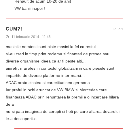
Renault de acum 10-20 de ani)
VW banii inapoi !
CUM?!
REPLY
11 februarie 2014 - 11:46
masinile nemtesti sunt niste masini la fel ca restul.
si-au cred in timp print reclama si finantari de presea sau
diverse organisme ideea ca ar fi peste alti…
aiureli , mai ales in contextul globalizarii in care piesele sunt
impartite de diverse platforme inter-marci…
ADAC arata cinstea si corectitudinea germana
Iar praful in ochi aruncat de VW BMW si Mercedes care
finanteaza ADAC prin renuntarea la premii e o incercare hilara
de a
nu-si pata imaginea de corupti si hoti pe care aflarea devarului
le-a descoperit-o.