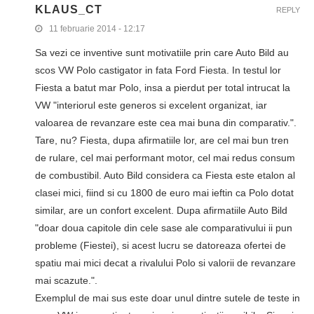
KLAUS_CT
REPLY
11 februarie 2014 - 12:17
Sa vezi ce inventive sunt motivatiile prin care Auto Bild au
scos VW Polo castigator in fata Ford Fiesta. In testul lor
Fiesta a batut mar Polo, insa a pierdut per total intrucat la
VW "interiorul este generos si excelent organizat, iar
valoarea de revanzare este cea mai buna din comparativ.".
Tare, nu? Fiesta, dupa afirmatiile lor, are cel mai bun tren
de rulare, cel mai performant motor, cel mai redus consum
de combustibil. Auto Bild considera ca Fiesta este etalon al
clasei mici, fiind si cu 1800 de euro mai ieftin ca Polo dotat
similar, are un confort excelent. Dupa afirmatiile Auto Bild
"doar doua capitole din cele sase ale comparativului ii pun
probleme (Fiestei), si acest lucru se datoreaza ofertei de
spatiu mai mici decat a rivalului Polo si valorii de revanzare
mai scazute.".
Exemplul de mai sus este doar unul dintre sutele de teste in