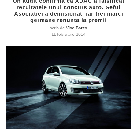
Un audit confirma ca ADAC a falsificat
rezultatele unui concurs auto. Seful
Asociatiei a demisionat, iar trei marci
germane renunta la premii
scris de
Vlad Barza
11 februarie 2014