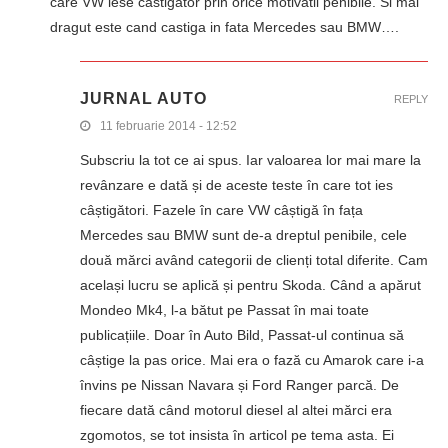
care VW iese castigator prin orice motivatii penibile. Si mai
dragut este cand castiga in fata Mercedes sau BMW….
JURNAL AUTO
REPLY
11 februarie 2014 - 12:52
Subscriu la tot ce ai spus. Iar valoarea lor mai mare la
revânzare e dată și de aceste teste în care tot ies
câștigători. Fazele în care VW câștigă în fața
Mercedes sau BMW sunt de-a dreptul penibile, cele
două mărci având categorii de clienți total diferite. Cam
același lucru se aplică și pentru Skoda. Când a apărut
Mondeo Mk4, l-a bătut pe Passat în mai toate
publicațiile. Doar în Auto Bild, Passat-ul continua să
câștige la pas orice. Mai era o fază cu Amarok care i-a
învins pe Nissan Navara și Ford Ranger parcă. De
fiecare dată când motorul diesel al altei mărci era
zgomotos, se tot insista în articol pe tema asta. Ei