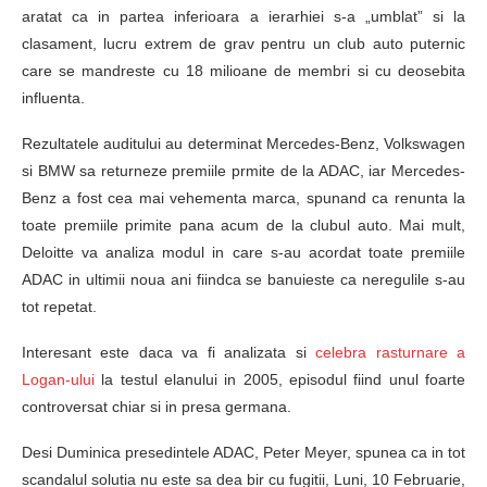
aratat ca in partea inferioara a ierarhiei s-a „umblat” si la
clasament, lucru extrem de grav pentru un club auto puternic
care se mandreste cu 18 milioane de membri si cu deosebita
influenta.
Rezultatele auditului au determinat Mercedes-Benz, Volkswagen
si BMW sa returneze premiile prmite de la ADAC, iar Mercedes-
Benz a fost cea mai vehementa marca, spunand ca renunta la
toate premiile primite pana acum de la clubul auto. Mai mult,
Deloitte va analiza modul in care s-au acordat toate premiile
ADAC in ultimii noua ani fiindca se banuieste ca neregulile s-au
tot repetat.
Interesant este daca va fi analizata si
celebra rasturnare a
Logan-ului
la testul elanului in 2005, episodul fiind unul foarte
controversat chiar si in presa germana.
Desi Duminica presedintele ADAC, Peter Meyer, spunea ca in tot
scandalul solutia nu este sa dea bir cu fugitii, Luni, 10 Februarie,