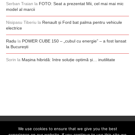
Serban Traian
la
FOTO: Seat a prezentat Mii, cel mai mai mic
model al marcii
Nisipasu Tiberiu
la
Renault și Ford bat palma pentru vehicule
electrice
Radu
la
POWER CUBE 150 – „cubul cu energie” – a fost lansat
la București
Sorin
la
Mașina hibridă: între soluție optimă și… inutilitate
We use cookies to ensure that we give you the best
experience on our website. If you continue to use this site we