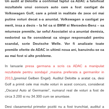
Un audit al Deloitte a confirmat faptul ca ADAC a falsificat
rezultatele unui concurs auto care a fost castigat de
Volkswagen Golf, care a primit in realitate de zece ori mai
putine voturi decat s-a anuntat. Volkswagen a castigat pe
merit, insa a decis – la fel ca si BMW si Mercedes-Benz – sa
returneze premiile, iar seful Asociatiei si-a anuntat demisia,
nedorind sa fie considerat ca singur responsabil pentru
scandal, scrie Deutsche Welle. Vor fi analizate toate
premiile oferite de ADAC in ultimii noua ani, banuindu-se ca
au mai fost si alte probleme.
In Ianuarie
presa germana a scris ca ADAC a manipulat
rezultatele pentru sondajul „masina preferata a germanilor in
2013
„
(premiul Gelben Engel). Auditul Deloitte a aratat ca, desi
Golf a primit cele mai multe voturi in acest concurs, considerat
„Oscarul Auto al Germaniei”, numarul real de voturi a fost de
circa 3.200 si nu 34.300 cum se anuntase.
Desi clasamentul primelor pozitii nu a fost trunchiat, auditul a