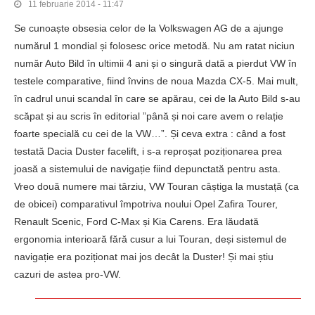
11 februarie 2014 - 11:47
Se cunoaște obsesia celor de la Volkswagen AG de a ajunge
numărul 1 mondial și folosesc orice metodă. Nu am ratat niciun
număr Auto Bild în ultimii 4 ani și o singură dată a pierdut VW în
testele comparative, fiind învins de noua Mazda CX-5. Mai mult,
în cadrul unui scandal în care se apărau, cei de la Auto Bild s-au
scăpat și au scris în editorial ”până și noi care avem o relație
foarte specială cu cei de la VW…”. Și ceva extra : când a fost
testată Dacia Duster facelift, i s-a reproșat poziționarea prea
joasă a sistemului de navigație fiind depunctată pentru asta.
Vreo două numere mai târziu, VW Touran câștiga la mustață (ca
de obicei) comparativul împotriva noului Opel Zafira Tourer,
Renault Scenic, Ford C-Max și Kia Carens. Era lăudată
ergonomia interioară fără cusur a lui Touran, deși sistemul de
navigație era poziționat mai jos decât la Duster! Și mai știu
cazuri de astea pro-VW.