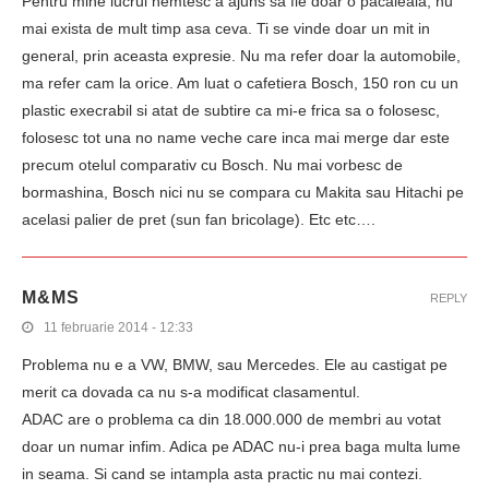
Pentru mine lucrul nemtesc a ajuns sa fie doar o pacaleala, nu
mai exista de mult timp asa ceva. Ti se vinde doar un mit in
general, prin aceasta expresie. Nu ma refer doar la automobile,
ma refer cam la orice. Am luat o cafetiera Bosch, 150 ron cu un
plastic execrabil si atat de subtire ca mi-e frica sa o folosesc,
folosesc tot una no name veche care inca mai merge dar este
precum otelul comparativ cu Bosch. Nu mai vorbesc de
bormashina, Bosch nici nu se compara cu Makita sau Hitachi pe
acelasi palier de pret (sun fan bricolage). Etc etc….
M&MS
REPLY
11 februarie 2014 - 12:33
Problema nu e a VW, BMW, sau Mercedes. Ele au castigat pe
merit ca dovada ca nu s-a modificat clasamentul.
ADAC are o problema ca din 18.000.000 de membri au votat
doar un numar infim. Adica pe ADAC nu-i prea baga multa lume
in seama. Si cand se intampla asta practic nu mai contezi.