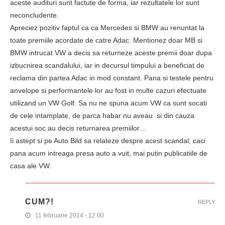
aceste audituri sunt factute de forma, iar rezultatele lor sunt
neconcludente.
Apreciez pozitiv faptul ca ca Mercedes si BMW au renuntat la
toate premiile acordate de catre Adac. Mentionez doar MB si
BMW intrucat VW a decis sa returneze aceste premii doar dupa
izbucnirea scandalului, iar in decursul timpului a beneficiat de
reclama din partea Adac in mod constant. Pana si testele pentru
anvelope si performantele lor au fost in multe cazuri efectuate
utilizand un VW Golf. Sa nu ne spuna acum VW ca sunt socati
de cele intamplate, de parca habar nu aveau. si din cauza
acestui soc au decis returnarea premiilor…
Ii astept si pe Auto Bild sa relateze despre acest scandal, caci
pana acum intreaga presa auto a vuit, mai putin publicatiile de
casa ale VW.
CUM?!
REPLY
11 februarie 2014 - 12:00