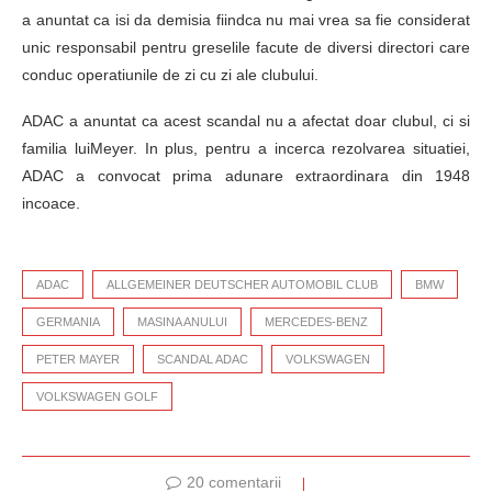
a anuntat ca isi da demisia fiindca nu mai vrea sa fie considerat
unic responsabil pentru greselile facute de diversi directori care
conduc operatiunile de zi cu zi ale clubului.
ADAC a anuntat ca acest scandal nu a afectat doar clubul, ci si
familia luiMeyer. In plus, pentru a incerca rezolvarea situatiei,
ADAC a convocat prima adunare extraordinara din 1948
incoace.
ADAC
ALLGEMEINER DEUTSCHER AUTOMOBIL CLUB
BMW
GERMANIA
MASINA ANULUI
MERCEDES-BENZ
PETER MAYER
SCANDAL ADAC
VOLKSWAGEN
VOLKSWAGEN GOLF
20 comentarii