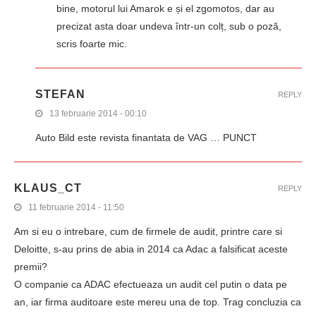
bine, motorul lui Amarok e și el zgomotos, dar au
precizat asta doar undeva într-un colț, sub o poză,
scris foarte mic.
STEFAN
REPLY
13 februarie 2014 - 00:10
Auto Bild este revista finantata de VAG … PUNCT
KLAUS_CT
REPLY
11 februarie 2014 - 11:50
Am si eu o intrebare, cum de firmele de audit, printre care si
Deloitte, s-au prins de abia in 2014 ca Adac a falsificat aceste
premii?
O companie ca ADAC efectueaza un audit cel putin o data pe
an, iar firma auditoare este mereu una de top. Trag concluzia ca