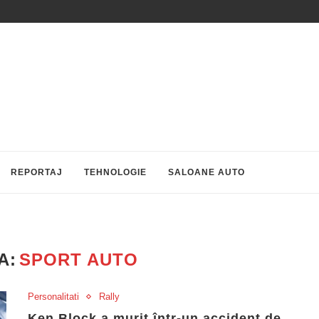
REPORTAJ
TEHNOLOGIE
SALOANE AUTO
A:
SPORT AUTO
Personalitati
Rally
Ken Block a murit într-un accident de