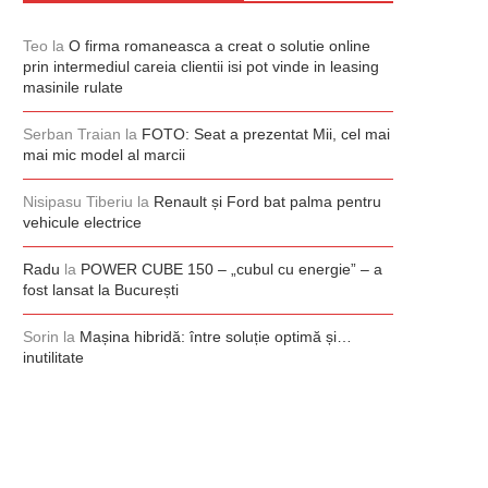
Teo
la
O firma romaneasca a creat o solutie online
prin intermediul careia clientii isi pot vinde in leasing
masinile rulate
Serban Traian
la
FOTO: Seat a prezentat Mii, cel mai
mai mic model al marcii
Nisipasu Tiberiu
la
Renault și Ford bat palma pentru
vehicule electrice
Radu
la
POWER CUBE 150 – „cubul cu energie” – a
fost lansat la București
Sorin
la
Mașina hibridă: între soluție optimă și…
inutilitate