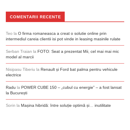
COMENTARII RECENTE
Teo
la
O firma romaneasca a creat o solutie online prin
intermediul careia clientii isi pot vinde in leasing masinile rulate
Serban Traian
la
FOTO: Seat a prezentat Mii, cel mai mai mic
model al marcii
Nisipasu Tiberiu
la
Renault și Ford bat palma pentru vehicule
electrice
Radu
la
POWER CUBE 150 – „cubul cu energie” – a fost lansat
la București
Sorin
la
Mașina hibridă: între soluție optimă și… inutilitate