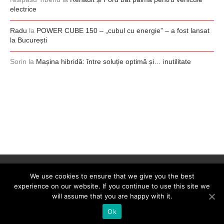
electrice
Radu
la
POWER CUBE 150 – „cubul cu energie” – a fost lansat
la București
Sorin
la
Mașina hibridă: între soluție optimă și… inutilitate
We use cookies to ensure that we give you the best
experience on our website. If you continue to use this site we
will assume that you are happy with it.
Ok
@2008-2026 - 0-100.ro. All Right Reserved. Designed by
0-100.ro