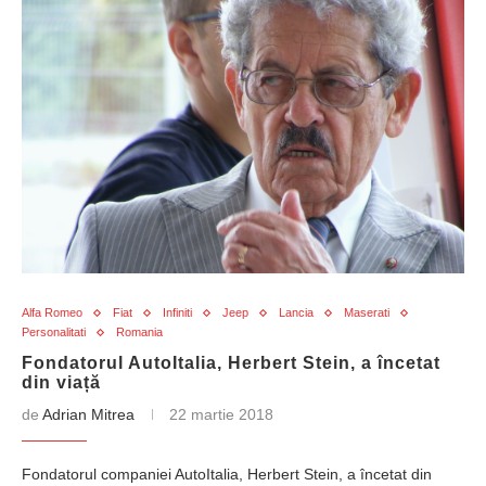
Alfa Romeo
Fiat
Infiniti
Jeep
Lancia
Maserati
Personalitati
Romania
Fondatorul AutoItalia, Herbert Stein, a încetat
din viață
de
Adrian Mitrea
22 martie 2018
Fondatorul companiei AutoItalia, Herbert Stein, a încetat din