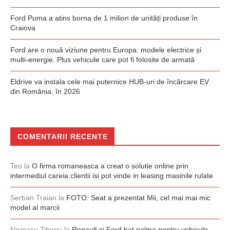
Ford Puma a atins borna de 1 milion de unități produse în
Craiova
Ford are o nouă viziune pentru Europa: modele electrice și
multi-energie. Plus vehicule care pot fi folosite de armată
Eldrive va instala cele mai puternice HUB-uri de încărcare EV
din România, în 2026
COMENTARII RECENTE
Teo
la
O firma romaneasca a creat o solutie online prin
intermediul careia clientii isi pot vinde in leasing masinile rulate
Serban Traian
la
FOTO: Seat a prezentat Mii, cel mai mai mic
model al marcii
Nisipasu Tiberiu
la
Renault și Ford bat palma pentru vehicule