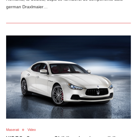
german Draxlmaier…
Maserati
Video