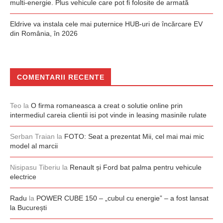
multi-energie. Plus vehicule care pot fi folosite de armată
Eldrive va instala cele mai puternice HUB-uri de încărcare EV
din România, în 2026
COMENTARII RECENTE
Teo
la
O firma romaneasca a creat o solutie online prin
intermediul careia clientii isi pot vinde in leasing masinile rulate
Serban Traian
la
FOTO: Seat a prezentat Mii, cel mai mai mic
model al marcii
Nisipasu Tiberiu
la
Renault și Ford bat palma pentru vehicule
electrice
Radu
la
POWER CUBE 150 – „cubul cu energie” – a fost lansat
la București