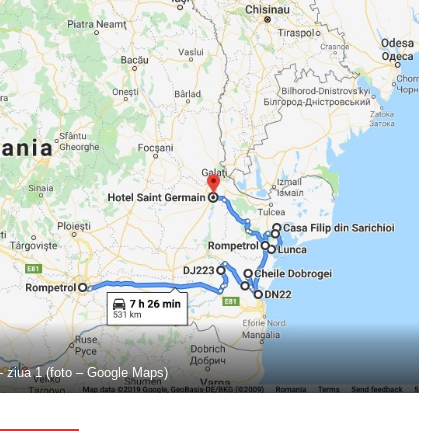
–
ziua
1 (foto – Google Maps)