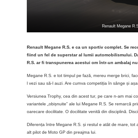
Renault Megane R.S.
Renault Megane R.S. e ca un sportiv complet. Se rec
fiind un fel de superstar al lumii automobilismului.
R.S. ar fi transpunerea acestui om într-un ambalaj n
Megane R.S. e tot timpul pe fază, mereu merge brici, face 
l vezi sau să-l auzi. Are cumva competiția în sânge și așa
Versiunea Trophy, cea din acest tur, pe care n-am mai c
variantele „obișnuite” ale lui Megane R.S. Se remarcă prin a
oarecare docilitate. O docilitate venită din disciplină. Disci
Diferența între Megane R.S. și restul e atât de mare, tot 
alt pilot de Moto GP din preajma lui.