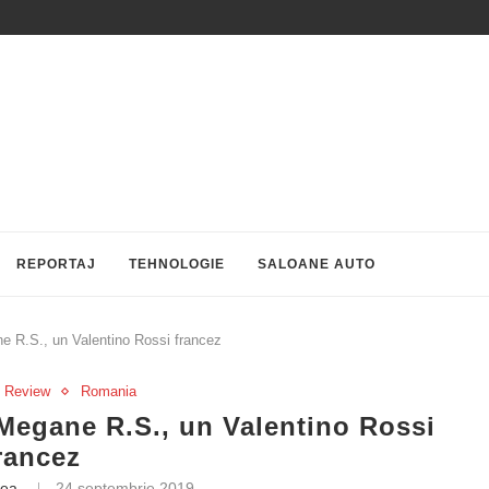
REPORTAJ
TEHNOLOGIE
SALOANE AUTO
 R.S., un Valentino Rossi francez
Review
Romania
egane R.S., un Valentino Rossi
rancez
rea
24 septembrie 2019