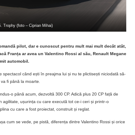
 Trophy (foto – Ciprian Mihai)
omandă pilot, dar e cunoscut pentru mult mai mult decât atât,
 Dacă Franța ar avea un Valentino Rossi al său, Renault Megane
umit automobil.
spectacol când ești în preajma lui și nu te plictisești niciodată să-
 va fi până la moarte.
ondus-o până acum, dezvoltă 300 CP. Adică plus 20 CP față de
gilitate, ușurința cu care execută tot ce-i ceri și printr-o
plina cu care a fost proiectat, construit și reglat.
așa cum se vede, pe pistă, diferența dintre Valentino Rossi și orice