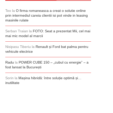
Teo
la
O firma romaneasca a creat o solutie online
prin intermediul careia clientii isi pot vinde in leasing
masinile rulate
Serban Traian
la
FOTO: Seat a prezentat Mii, cel mai
mai mic model al marcii
Nisipasu Tiberiu
la
Renault și Ford bat palma pentru
vehicule electrice
Radu
la
POWER CUBE 150 – „cubul cu energie” – a
fost lansat la București
Sorin
la
Mașina hibridă: între soluție optimă și…
inutilitate