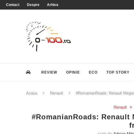
Contact
Despre
Arhiva
REVIEW
OPINIE
ECO
TOP STORY
Acasa
Renault
#RomanianRoads: Renault Megane
Renault
#RomanianRoads: Renault M
f
scris de
Adrian Mit