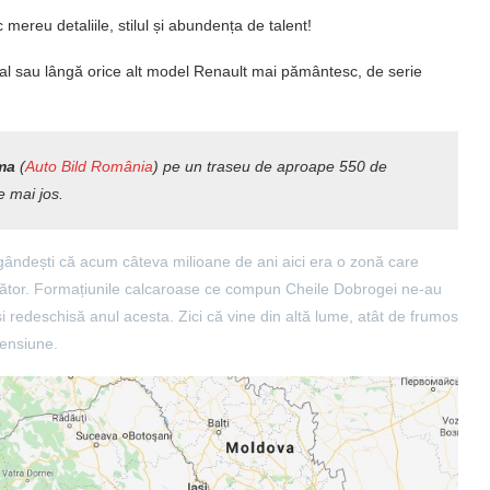
c mereu detaliile, stilul și abundența de talent!
al sau lângă orice alt model Renault mai pământesc, de serie
ma
(
Auto Bild România
) pe un traseu de aproape 550 de
e mai jos.
gândești că acum câteva milioane de ani aici era o zonă care
nzător. Formațiunile calcaroase ce compun Cheile Dobrogei ne-au
și redeschisă anul acesta. Zici că vine din altă lume, atât de frumos
pensiune.