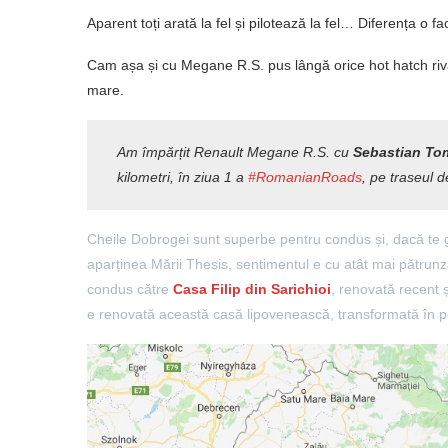
Aparent toți arată la fel și pilotează la fel… Diferența o fa
Cam așa și cu Megane R.S. pus lângă orice hot hatch riv
mare.
Am împărțit Renault Megane R.S. cu
Sebastian To
kilometri, în ziua 1 a
#RomanianRoads
, pe traseul d
Cheile Dobrogei sunt superbe pentru condus și, dacă te 
aparținea Mării Thesis, sentimentul e cu atât mai pătru
condus către
Casa Filip din Sarichioi
, renovată recent 
e renovată această casă lipovenească, transformată în 