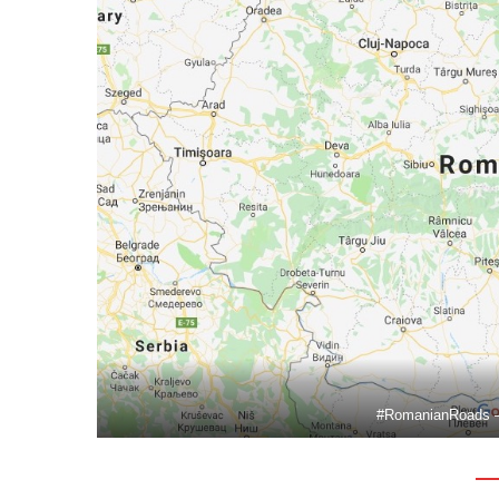
#RomanianRoads 