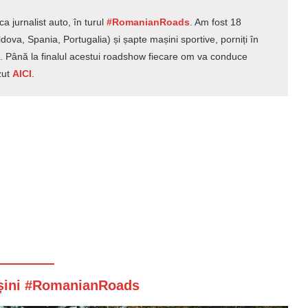
ca jurnalist auto, în turul
#RomanianRoads
. Am fost 18
dova, Spania, Portugalia) și șapte mașini sportive, porniți în
 Până la finalul acestui roadshow fiecare om va conduce
zut
AICI
.
așini #RomanianRoads