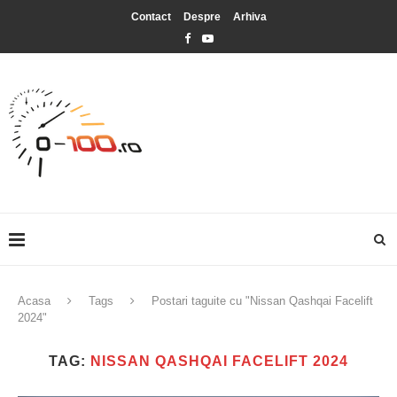
Contact
Despre
Arhiva
Acasa
Tags
Postari taguite cu "Nissan Qashqai Facelift
2024"
TAG:
NISSAN QASHQAI FACELIFT 2024