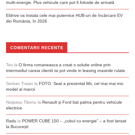
multi-energie. Plus vehicule care pot fi folosite de armată
Eldrive va instala cele mai puternice HUB-uri de încărcare EV
din România, în 2026
COMENTARII RECENTE
Teo
la
O firma romaneasca a creat o solutie online prin
intermediul careia clientii isi pot vinde in leasing masinile rulate
Serban Traian
la
FOTO: Seat a prezentat Mii, cel mai mai mic
model al marcii
Nisipasu Tiberiu
la
Renault și Ford bat palma pentru vehicule
electrice
Radu
la
POWER CUBE 150 – „cubul cu energie” – a fost lansat
la București