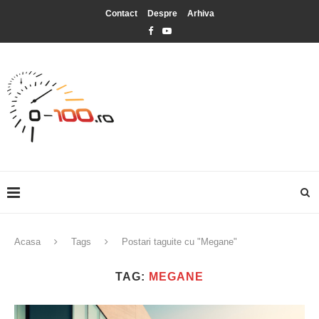
Contact
Despre
Arhiva
Acasa
Tags
Postari taguite cu "Megane"
TAG:
MEGANE