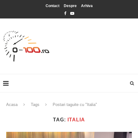
Contact
Despre
Arhiva
Acasa
Tags
Postari taguite cu "Italia"
TAG:
ITALIA