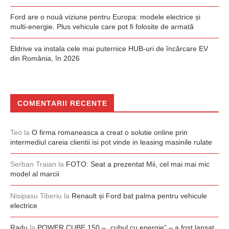
Ford are o nouă viziune pentru Europa: modele electrice și
multi-energie. Plus vehicule care pot fi folosite de armată
Eldrive va instala cele mai puternice HUB-uri de încărcare EV
din România, în 2026
COMENTARII RECENTE
Teo
la
O firma romaneasca a creat o solutie online prin
intermediul careia clientii isi pot vinde in leasing masinile rulate
Serban Traian
la
FOTO: Seat a prezentat Mii, cel mai mai mic
model al marcii
Nisipasu Tiberiu
la
Renault și Ford bat palma pentru vehicule
electrice
Radu
la
POWER CUBE 150 – „cubul cu energie” – a fost lansat