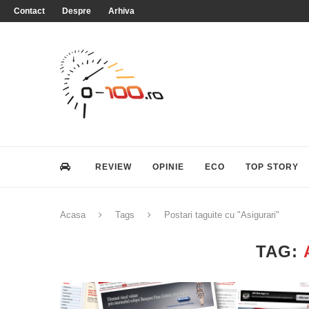
Contact
Despre
Arhiva
REVIEW
OPINIE
ECO
TOP STORY
Acasa
Tags
Postari taguite cu "Asigurari"
TAG: