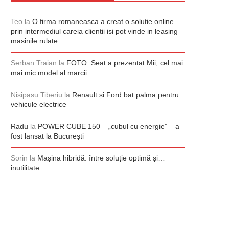
Teo
la
O firma romaneasca a creat o solutie online
prin intermediul careia clientii isi pot vinde in leasing
masinile rulate
Serban Traian
la
FOTO: Seat a prezentat Mii, cel mai
mai mic model al marcii
Nisipasu Tiberiu
la
Renault și Ford bat palma pentru
vehicule electrice
Radu
la
POWER CUBE 150 – „cubul cu energie” – a
fost lansat la București
Sorin
la
Mașina hibridă: între soluție optimă și…
inutilitate