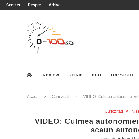
Contact
Despre
Arhiva
REVIEW
OPINIE
ECO
TOP STORY
Acasa
Curiozitati
VIDEO: Culmea autonomiei vehi
Curiozitati
Nis
VIDEO: Culmea autonomiei 
scaun auton
scris de
Adrian Mit