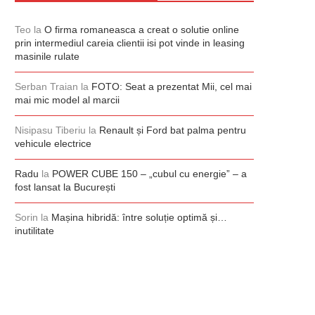
Teo
la
O firma romaneasca a creat o solutie online
prin intermediul careia clientii isi pot vinde in leasing
masinile rulate
Serban Traian
la
FOTO: Seat a prezentat Mii, cel mai
mai mic model al marcii
Nisipasu Tiberiu
la
Renault și Ford bat palma pentru
vehicule electrice
Radu
la
POWER CUBE 150 – „cubul cu energie” – a
fost lansat la București
Sorin
la
Mașina hibridă: între soluție optimă și…
inutilitate