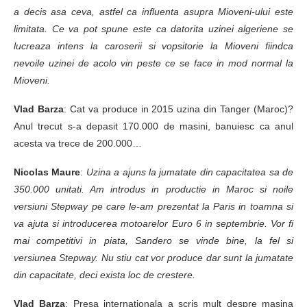
a decis asa ceva, astfel ca influenta asupra Mioveni-ului este
limitata. Ce va pot spune este ca datorita uzinei algeriene se
lucreaza intens la caroserii si vopsitorie la Mioveni fiindca
nevoile uzinei de acolo vin peste ce se face in mod normal la
Mioveni.
Vlad Barza
: Cat va produce in 2015 uzina din Tanger (Maroc)?
Anul trecut s-a depasit 170.000 de masini, banuiesc ca anul
acesta va trece de 200.000…
Nicolas Maure
:
Uzina a ajuns la jumatate din capacitatea sa de
350.000 unitati. Am introdus in productie in Maroc si noile
versiuni Stepway pe care le-am prezentat la Paris in toamna si
va ajuta si introducerea motoarelor Euro 6 in septembrie. Vor fi
mai competitivi in piata, Sandero se vinde bine, la fel si
versiunea Stepway. Nu stiu cat vor produce dar sunt la jumatate
din capacitate, deci exista loc de crestere.
Vlad Barza
: Presa internationala a scris mult despre masina