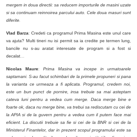
mergem in doua directii: sa reducem importurile de masini uzate
si sa continuam reinnoirea parcului auto. Cele doua masuri sunt
diferite.
Vlad Barza
: Credeti ca programul Prima Masina este unul care
va ajuta? Multi tineri nu isi permit sa ia credite pe termen lung,
bancile nu s-au aratat interesate de program si a fost si
decalat…
Nicolas Maure
:
Prima Masina va incepe in urmatoarele
saptamani. S-au facut schimbari de la primele propuneri si pana
la varianta ce urmeaza a fi aplicata. Programul, credem noi,
este un bun punct de pornire, insa trebuie sa mai asteptam
cateva luni pentru a vedea cum merge. Daca merge bine e
foarte ok, daca nu merge bine, va trebui sa rediscutam cu cei de
la APIA si de la guvern pentru a vedea cum il putem face mai
eficient. La discutii trebuie sa fie si cei de la BNR si cei de la
Ministerul Finantelor, dar in prezent scopul programului este sa