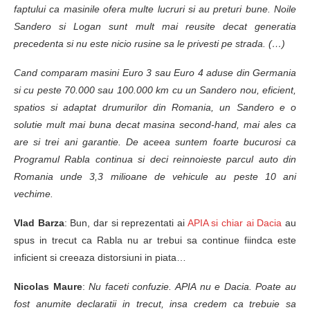
faptului ca masinile ofera multe lucruri si au preturi bune. Noile
Sandero si Logan sunt mult mai reusite decat generatia
precedenta si nu este nicio rusine sa le privesti pe strada. (…)
Cand comparam masini Euro 3 sau Euro 4 aduse din Germania
si cu peste 70.000 sau 100.000 km cu un Sandero nou, eficient,
spatios si adaptat drumurilor din Romania, un Sandero e o
solutie mult mai buna decat masina second-hand, mai ales ca
are si trei ani garantie. De aceea suntem foarte bucurosi ca
Programul Rabla continua si deci reinnoieste parcul auto din
Romania unde 3,3 milioane de vehicule au peste 10 ani
vechime.
Vlad Barza
: Bun, dar si reprezentati ai
APIA si chiar ai Dacia
au
spus in trecut ca Rabla nu ar trebui sa continue fiindca este
inficient si creeaza distorsiuni in piata…
Nicolas Maure
:
Nu faceti confuzie. APIA nu e Dacia. Poate au
fost anumite declaratii in trecut, insa credem ca trebuie sa