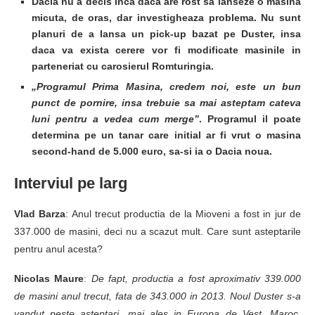
Dacia nu a decis inca daca are rost sa lanseze o masina
micuta, de oras, dar investigheaza problema. Nu sunt
planuri de a lansa un pick-up bazat pe Duster, insa
daca va exista cerere vor fi modificate masinile in
parteneriat cu carosierul Romturingia.
„Programul Prima Masina, credem noi, este un bun
punct de pornire, insa trebuie sa mai asteptam cateva
luni pentru a vedea cum merge”
. Programul il poate
determina pe un tanar care initial ar fi vrut o masina
second-hand de 5.000 euro, sa-si ia o Dacia noua.
Interviul pe larg
Vlad Barza
: Anul trecut productia de la Mioveni a fost in jur de
337.000 de masini, deci nu a scazut mult. Care sunt asteptarile
pentru anul acesta?
Nicolas Maure
:
De fapt, productia a fost aproximativ 339.000
de masini anul trecut, fata de 343.000 in 2013. Noul Duster s-a
vandut peste asteptari, mai ales in Europa de Vest, Maroc,