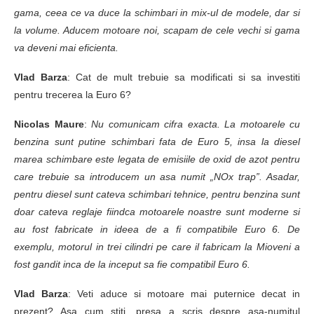
gama, ceea ce va duce la schimbari in mix-ul de modele, dar si
la volume. Aducem motoare noi, scapam de cele vechi si gama
va deveni mai eficienta.
Vlad Barza
: Cat de mult trebuie sa modificati si sa investiti
pentru trecerea la Euro 6?
Nicolas Maure
:
Nu comunicam cifra exacta. La motoarele cu
benzina sunt putine schimbari fata de Euro 5, insa la diesel
marea schimbare este legata de emisiile de oxid de azot pentru
care trebuie sa introducem un asa numit „NOx trap”. Asadar,
pentru diesel sunt cateva schimbari tehnice, pentru benzina sunt
doar cateva reglaje fiindca motoarele noastre sunt moderne si
au fost fabricate in ideea de a fi compatibile Euro 6. De
exemplu, motorul in trei cilindri pe care il fabricam la Mioveni a
fost gandit inca de la inceput sa fie compatibil Euro 6.
Vlad Barza
: Veti aduce si motoare mai puternice decat in
prezent? Asa cum stiti, presa a scris despre asa-numitul