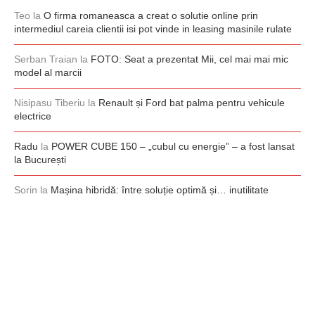
Teo
la
O firma romaneasca a creat o solutie online prin
intermediul careia clientii isi pot vinde in leasing masinile rulate
Serban Traian
la
FOTO: Seat a prezentat Mii, cel mai mai mic
model al marcii
Nisipasu Tiberiu
la
Renault și Ford bat palma pentru vehicule
electrice
Radu
la
POWER CUBE 150 – „cubul cu energie” – a fost lansat
la București
Sorin
la
Mașina hibridă: între soluție optimă și… inutilitate