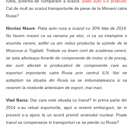
rubla, puterea de cumparare a scazut,
piata auto s-a prabusit
.
Cat de mult au scazut transporturile de piese de la Mioveni catre
Rusia?
Nicolas Maure
:
Piata auto rusa a scazut cu 30% fata de 2014.
Nu facem masini ca sa ramana pe stoc, ci ca sa intampine o
anumita cerere, astfel ca am redus productia la uzinele de la
Moscova si Togliatti. Trebuie sa tinem cont de scaderea cererii,
iar asta afecteaza livrarile de componente de motor si de presaj,
dar sunt afectati si producatorii de componente care au
exporturi importante catre Rusia prin centrul ILN. Noi ne
asteptam sa situatia din Rusia sa se imbunatateasca si sa
revenim la nivelurile anterioare de export, mai mari.
Vlad Barza
: Dar care este situatia cu Iranul? In prima parte din
2014 s-au reluat exporturile, apoi a revenit embargoul, iar in
prezent s-a ajuns la un acord privind arsenalul nuclear. Poate
Iranul sa compenseze in transporturi ce se pierde cu Rusia?