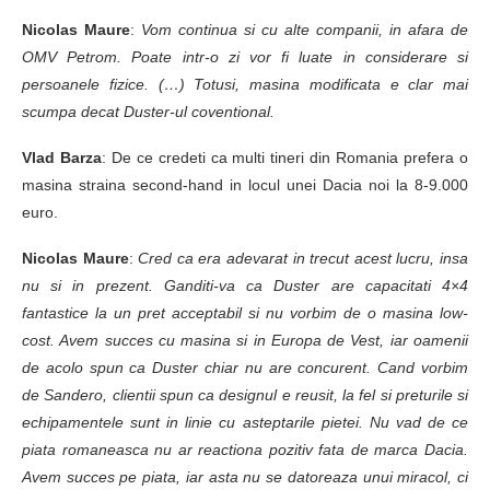
Nicolas Maure
:
Vom continua si cu alte companii, in afara de
OMV Petrom. Poate intr-o zi vor fi luate in considerare si
persoanele fizice. (…) Totusi, masina modificata e clar mai
scumpa decat Duster-ul coventional.
Vlad Barza
: De ce credeti ca multi tineri din Romania prefera o
masina straina second-hand in locul unei Dacia noi la 8-9.000
euro.
Nicolas Maure
:
Cred ca era adevarat in trecut acest lucru, insa
nu si in prezent. Ganditi-va ca Duster are capacitati 4×4
fantastice la un pret acceptabil si nu vorbim de o masina low-
cost. Avem succes cu masina si in Europa de Vest, iar oamenii
de acolo spun ca Duster chiar nu are concurent. Cand vorbim
de Sandero, clientii spun ca designul e reusit, la fel si preturile si
echipamentele sunt in linie cu asteptarile pietei. Nu vad de ce
piata romaneasca nu ar reactiona pozitiv fata de marca Dacia.
Avem succes pe piata, iar asta nu se datoreaza unui miracol, ci