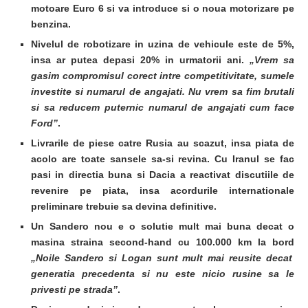
motoare Euro 6 si va introduce si o noua motorizare pe
benzina.
Nivelul de robotizare in uzina de vehicule este de 5%,
insa ar putea depasi 20% in urmatorii ani.
„Vrem sa
gasim compromisul corect intre competitivitate, sumele
investite si numarul de angajati. Nu vrem sa fim brutali
si sa reducem puternic numarul de angajati cum face
Ford”
.
Livrarile de piese catre Rusia au scazut, insa piata de
acolo are toate sansele sa-si revina. Cu Iranul se fac
pasi in directia buna si Dacia a reactivat discutiile de
revenire pe piata, insa acordurile internationale
preliminare trebuie sa devina definitive.
Un Sandero nou e o solutie mult mai buna decat o
masina straina second-hand cu 100.000 km la bord
„Noile Sandero si Logan sunt mult mai reusite decat
generatia precedenta si nu este nicio rusine sa le
privesti pe strada”
.