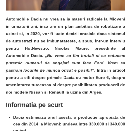
Automobile Dacia nu vrea sa ia masuri radicale la Mioveni
in urmatorii ani, insa are un plan ambitios de robotizare a
uzinei si, in 2020, vor fi luate decizii cruciale daca sistemul
de autostrazi nu se imbunatateste, a spus, intr-un interviu
pentru HotNews.ro, Nicolas Maure, presedinte al
Automobile Dacia.
„Nu vrem sa fim brutali si sa reducem
puternic numarul de angajati cum face Ford. Vrem sa
pastram locurile de munca oricat e posibil”.
Intra in articol
pentru a citi despre primele Dacia cu motor Euro 6, despre
amenintarea turceasca si despre posibilitatea producerii de
noi modele Nissan si Renault la uzina din Arges.
Informatia pe scurt
Dacia estimeaza anul acesta o productie apropiata de
cea din 2014 la Mioveni: undeva intre 330.000 si 340.000
unitati.