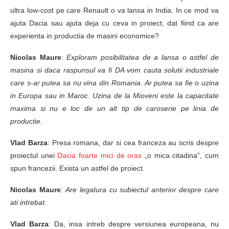
ultra low-cost pe care Renault o va lansa in India. In ce mod va
ajuta Dacia sau ajuta deja cu ceva in proiect, dat fiind ca are
experienta in productia de masini economice?
Nicolas Maure
:
Exploram posibilitatea de a lansa o astfel de
masina si daca raspunsul va fi DA vom cauta solutii industriale
care s-ar putea sa nu vina din Romania. Ar putea sa fie o uzina
in Europa sau in Maroc. Uzina de la Mioveni este la capacitate
maxima si nu e loc de un alt tip de caroserie pe linia de
productie.
Vlad Barza
: Presa romana, dar si cea franceza au scris despre
proiectul unei
Dacia foarte mici de oras
„o mica citadina”, cum
spun francezii. Exista un astfel de proiect.
Nicolas Maure
:
Are legatura cu subiectul anterior despre care
ati intrebat.
Vlad Barza
: Da, insa intreb despre versiunea europeana, nu