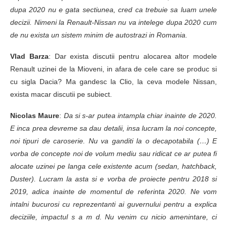
dupa 2020 nu e gata sectiunea, cred ca trebuie sa luam unele
decizii. Nimeni la Renault-Nissan nu va intelege dupa 2020 cum
de nu exista un sistem minim de autostrazi in Romania.
Vlad Barza
: Dar exista discutii pentru alocarea altor modele
Renault uzinei de la Mioveni, in afara de cele care se produc si
cu sigla Dacia? Ma gandesc la Clio, la ceva modele Nissan,
exista macar discutii pe subiect.
Nicolas Maure
:
Da si s-ar putea intampla chiar inainte de 2020.
E inca prea devreme sa dau detalii, insa lucram la noi concepte,
noi tipuri de caroserie. Nu va ganditi la o decapotabila (…) E
vorba de concepte noi de volum mediu sau ridicat ce ar putea fi
alocate uzinei pe langa cele existente acum (sedan, hatchback,
Duster). Lucram la asta si e vorba de proiecte pentru 2018 si
2019, adica inainte de momentul de referinta 2020. Ne vom
intalni bucurosi cu reprezentanti ai guvernului pentru a explica
deciziile, impactul s a m d. Nu venim cu nicio amenintare, ci