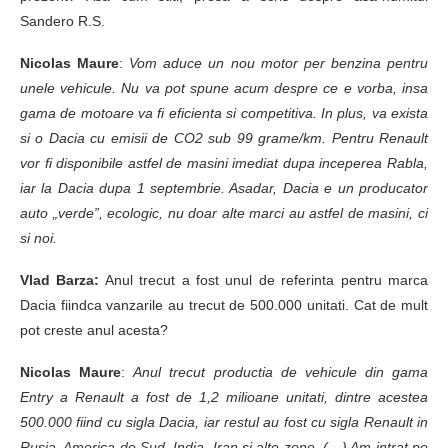
Sandero R.S.
Nicolas Maure
:
Vom aduce un nou motor per benzina pentru
unele vehicule. Nu va pot spune acum despre ce e vorba, insa
gama de motoare va fi eficienta si competitiva. In plus, va exista
si o Dacia cu emisii de CO2 sub 99 grame/km. Pentru Renault
vor fi disponibile astfel de masini imediat dupa inceperea Rabla,
iar la Dacia dupa 1 septembrie. Asadar, Dacia e un producator
auto „verde”, ecologic, nu doar alte marci au astfel de masini, ci
si noi.
Vlad Barza:
Anul trecut a fost unul de referinta pentru marca
Dacia fiindca vanzarile au trecut de 500.000 unitati. Cat de mult
pot creste anul acesta?
Nicolas Maure
:
Anul trecut productia de vehicule din gama
Entry a Renault a fost de 1,2 milioane unitati, dintre acestea
500.000 fiind cu sigla Dacia, iar restul au fost cu sigla Renault in
Rusia, America de Sud, India, Iran si alte zone. (…) Am intrat pe