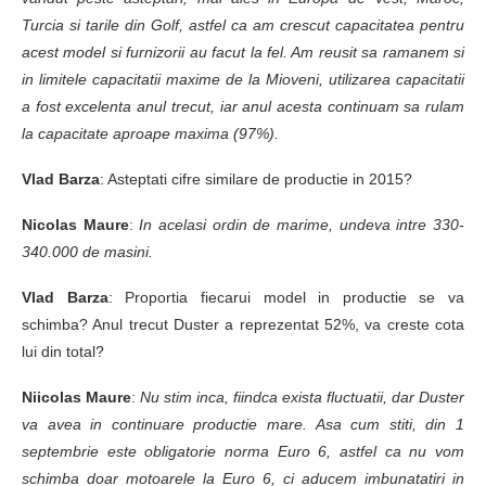
Turcia si tarile din Golf, astfel ca am crescut capacitatea pentru
acest model si furnizorii au facut la fel. Am reusit sa ramanem si
in limitele capacitatii maxime de la Mioveni, utilizarea capacitatii
a fost excelenta anul trecut, iar anul acesta continuam sa rulam
la capacitate aproape maxima (97%).
Vlad Barza
: Asteptati cifre similare de productie in 2015?
Nicolas Maure
:
In acelasi ordin de marime, undeva intre 330-
340.000 de masini.
Vlad Barza
: Proportia fiecarui model in productie se va
schimba? Anul trecut Duster a reprezentat 52%, va creste cota
lui din total?
Niicolas Maure
:
Nu stim inca, fiindca exista fluctuatii, dar Duster
va avea in continuare productie mare. Asa cum stiti, din 1
septembrie este obligatorie norma Euro 6, astfel ca nu vom
schimba doar motoarele la Euro 6, ci aducem imbunatatiri in