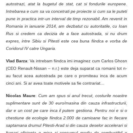
autostrazi, atat la bugetul de stat, cat si fondurile europene.
Intrebarea e cum sa va concetrati pe proiecte si cum sa le puteti
pune in practica intr-un interval de timp rezonabil. Am revenit in
Romania in ianuarie 2014, am dezbatut cu autoritatile, cu Ioan
Rus si credem ca decizia de a face autostrada, si nu drum
expres, intre Sibiu si Pitesti este cea buna fiindca e vorba de
Coridorul IV catre Ungaria.
Vlad Barza
: Va intrebam fiindca imi imaginez cum Carlos Ghosn
(CEO Renault-Nissan – n.r.) este deja suparat ca romanii tot n-
au facut acea autostrada pe care o promiteau inca de acum
cinci ani. Si ar avea toate motivele sa fie contrariat…
Nicolas Maure
:
Cum am spus si anul trecut, costurile noastre
suplimentare sunt de 30 euro/masina din cauza infrastructurii,
dar e un cost pe care inca il putem gestiona. Pentru noi e si o
chestiune de ecologie fiindca 2.000 de camioane fac in fiecare
saptamana drumul Pitesti-Arad si din cauza deselor accelerari si
franari eficienta e mica si consumul mediu de combustibil e