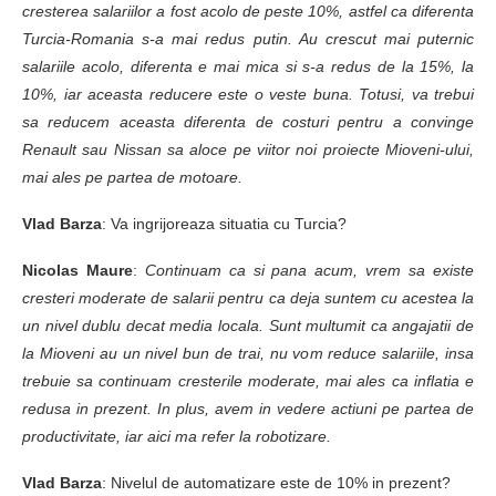
cresterea salariilor a fost acolo de peste 10%, astfel ca diferenta
Turcia-Romania s-a mai redus putin. Au crescut mai puternic
salariile acolo, diferenta e mai mica si s-a redus de la 15%, la
10%, iar aceasta reducere este o veste buna. Totusi, va trebui
sa reducem aceasta diferenta de costuri pentru a convinge
Renault sau Nissan sa aloce pe viitor noi proiecte Mioveni-ului,
mai ales pe partea de motoare.
Vlad Barza
: Va ingrijoreaza situatia cu Turcia?
Nicolas Maure
:
Continuam ca si pana acum, vrem sa existe
cresteri moderate de salarii pentru ca deja suntem cu acestea la
un nivel dublu decat media locala. Sunt multumit ca angajatii de
la Mioveni au un nivel bun de trai, nu vom reduce salariile, insa
trebuie sa continuam cresterile moderate, mai ales ca inflatia e
redusa in prezent. In plus, avem in vedere actiuni pe partea de
productivitate, iar aici ma refer la robotizare.
Vlad Barza
: Nivelul de automatizare este de 10% in prezent?