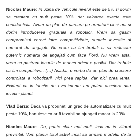
Nicolas Maure
:
In uzina de vehicule nivelul este de 5% si dorim
sa crestem cu mult peste 10%, dar valoarea exacta este
confidentiala. Avem un plan de parcurs pe urmatorii cinci ani si
dorim introducerea graduala a robotilor. Vrem sa gasim
compromisul corect intre competitivitate, sumele investite si
numarul de angajati. Nu vrem sa fim brutali si sa reducem
puternic numarul de angajati cum face Ford. Nu vrem asta,
vrem sa pastram locurile de munca oricat e posibil. Dar trebuie
sa fim competitivi… (…) Asadar, e vorba de un plan de crestere
controlata a robotizarii, nici prea rapida, dar nici prea lenta.
Evident ca in functie de evenimente am putea accelera sau
incetini planul.
Vlad Barza
: Daca va propuneti un grad de automatizare cu mult
peste 10%, banuiesc ca ar fi fezabil sa ajungeti macar la 20%.
Nicolas Maure
:
Da, poate chiar mai mult, insa nu in viitorul
previzibil. Vom planui totul astfel incat sa urmam modelul de la