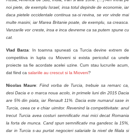
noi piete, de exemplu Israel, insa totul depinde de economie, iar
daca pietele occidentale continua sa-si revina, se vor vinde mai
multe masini, iar Marea Britanie poate, de exemplu, sa creasca.
Vanzarile vor creste, insa e inca devreme ca sa putem spune cu
cat.
Vlad Barza
: In toamna spuneati ca Turcia devine extrem de
competitiva in lupta cu Mioveni si exista pericolul ca unele
proiecte sa fie acordate acelei uzine. Cum stau lucrurile acum,
dat fiind ca
salariile au crescut si la Mioveni
?
Nicolas Maure
:
Fiind vorba de Turcia, trebuie sa remarc ca,
desi Dacia e o marca noua acolo, in primele luni din 2015 Dacia
are 5% din piata, iar Renault 11%. Dacia este numarul sase in
Turcia, ceea ce e chiar uimitor. Revenind la competitivitate: anul
trecut Turcia avea costuri semnificativ mai mici decat Romania
la forta de munca. Cand spun semnificativ ma gandesc la 15%,
dar in Turcia s-au purtat negocieri salariale la nivel de filiala si