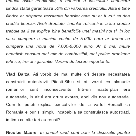
reduca riscul creditorilor, a bancilor a institutiilor financiare
fiindca statul garanteaza 50% din valoarea creditului. Asta e bine
fiindca ar disparea rezistenta bancilor care nu ar fi vrut sa dea
credite tinerilor. Aveti dreptate: tinerilor reticenti in a lua credite
trebuie sa li se explice bine beneficiile unei masini noi si, in loc
sa-si cumpere o masina veche de 5.000 euro ar trebui sa
cumpere una noua de 7.000-8.000 euro. Ar fi mai multe
beneficii: consum mai mic de combustibil, mai putine probleme
tehnice, trei ani garantie. Vorbim de lucruri importante.
Vlad Barza
: Ati vorbit de mai multe ori despre necesitatea
construirii autostrazii Pitesti-Sibiu si ati vazut ca planurile
romanilor sunt inconsecvente. Intr-un masterplan era
autostrada, in altul era drum expres, apoi din nou autostrada.
Cum le puteti explica executivilor de la varful Renault ca
Romania e pur si simplu incapabila sa construiasca autostrazi,
in timp ce alte tari au reusit?
Nicolas Maure
:
In primul rand sunt bani la dispozitie pentru