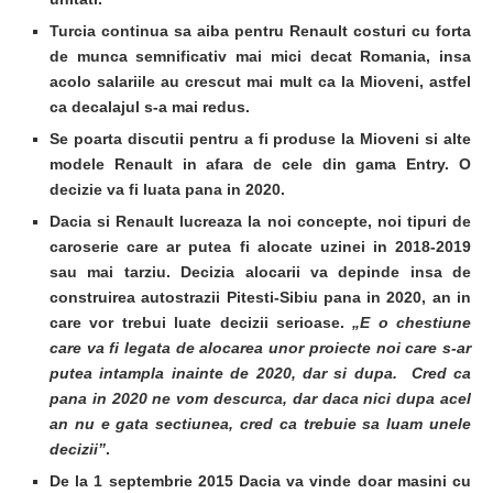
Turcia continua sa aiba pentru Renault costuri cu forta
de munca semnificativ mai mici decat Romania, insa
acolo salariile au crescut mai mult ca la Mioveni, astfel
ca decalajul s-a mai redus.
Se poarta discutii pentru a fi produse la Mioveni si alte
modele Renault in afara de cele din gama Entry. O
decizie va fi luata pana in 2020.
Dacia si Renault lucreaza la noi concepte, noi tipuri de
caroserie care ar putea fi alocate uzinei in 2018-2019
sau mai tarziu. Decizia alocarii va depinde insa de
construirea autostrazii Pitesti-Sibiu pana in 2020, an in
care vor trebui luate decizii serioase.
„E o chestiune
care va fi legata de alocarea unor proiecte noi care s-ar
putea intampla inainte de 2020, dar si dupa. Cred ca
pana in 2020 ne vom descurca, dar daca nici dupa acel
an nu e gata sectiunea, cred ca trebuie sa luam unele
decizii”
.
De la 1 septembrie 2015 Dacia va vinde doar masini cu