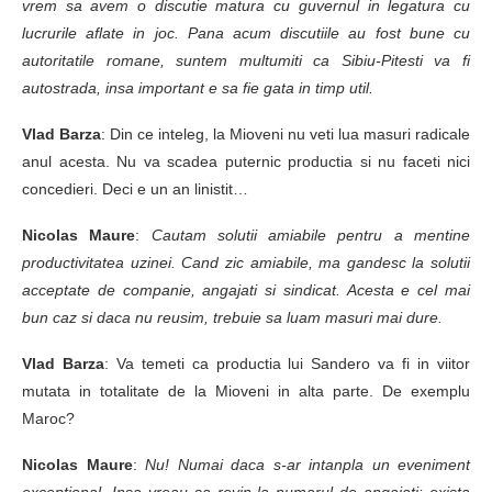
vrem sa avem o discutie matura cu guvernul in legatura cu
lucrurile aflate in joc. Pana acum discutiile au fost bune cu
autoritatile romane, suntem multumiti ca Sibiu-Pitesti va fi
autostrada, insa important e sa fie gata in timp util.
Vlad Barza
: Din ce inteleg, la Mioveni nu veti lua masuri radicale
anul acesta. Nu va scadea puternic productia si nu faceti nici
concedieri. Deci e un an linistit…
Nicolas Maure
:
Cautam solutii amiabile pentru a mentine
productivitatea uzinei. Cand zic amiabile, ma gandesc la solutii
acceptate de companie, angajati si sindicat. Acesta e cel mai
bun caz si daca nu reusim, trebuie sa luam masuri mai dure.
Vlad Barza
: Va temeti ca productia lui Sandero va fi in viitor
mutata in totalitate de la Mioveni in alta parte. De exemplu
Maroc?
Nicolas Maure
:
Nu! Numai daca s-ar intanpla un eveniment
exceptional. Insa vreau sa revin la numarul de angajati: exista