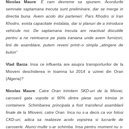
Nicolas Maure
:
E cam devreme sa spunem. Acordurile
semnate saptamana trecuta sunt preliminare, dar se merge in
directia buna. Avem acolo doi parteneri: Pars Khodro si Iran
Khodro, exista capacitate instalata, dar si planuri de a introduce
vehicule noi. De saptamana trecuta am reactivat discutiile
pentru a ne reintoarce pe piata iraniana unde avem furnizori,
linii de asamblare, putem reveni printr-o simpla „atingere de
buton”
Vlad Barza
: Insa ce influenta are asupra transporturilor de la
Mioveni deschiderea in toamna lui 2014 a uzinei din Oran
(Algeria)?
Nicolas Maure
:
Catre Oran trimitem SKD-uri de la Miovei,
caroserii gata vopsite si 90% dintre piese sunt trimise in
containere. Schimbarea principala a fost transferul asamblarii
finale de la Mioveni, catre Oran. Inca nu s-a decis ca vor folosi
CKD-uri, adica sa realizeze acolo vopsirea si lucrarile de
caroserie. Atunci multe s-ar schimba. Insa pentru moment nu s-