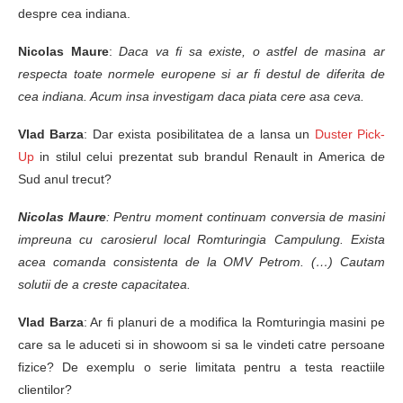
despre cea indiana.
Nicolas Maure
:
Daca va fi sa existe, o astfel de masina ar
respecta toate normele europene si ar fi destul de diferita de
cea indiana. Acum insa investigam daca piata cere asa ceva.
Vlad Barza
: Dar exista posibilitatea de a lansa un
Duster Pick-
Up
in stilul celui prezentat sub brandul Renault in America d
e
Sud anul trecut?
Nicolas Maure
: Pentru moment continuam conversia de masini
impreuna cu carosierul local Romturingia Campulung. Exista
acea comanda consistenta de la OMV Petrom. (…) Cautam
solutii de a creste capacitatea.
Vlad Barza
: Ar fi planuri de a modifica la Romturingia masini pe
care sa le aduceti si in showoom si sa le vindeti catre persoane
fizice? De exemplu o serie limitata pentru a testa reactiile
clientilor?