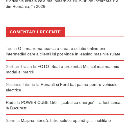
Eldrive va instala cele mai puternice HUB-uri de încărcare EV
din România, în 2026
COMENTARII RECENTE
Teo
la
O firma romaneasca a creat o solutie online prin
intermediul careia clientii isi pot vinde in leasing masinile rulate
Serban Traian
la
FOTO: Seat a prezentat Mii, cel mai mai mic
model al marcii
Nisipasu Tiberiu
la
Renault și Ford bat palma pentru vehicule
electrice
Radu
la
POWER CUBE 150 – „cubul cu energie” – a fost lansat
la București
Sorin
la
Mașina hibridă: între soluție optimă și… inutilitate