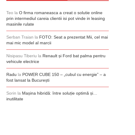
Teo
la
O firma romaneasca a creat o solutie online
prin intermediul careia clientii isi pot vinde in leasing
masinile rulate
Serban Traian
la
FOTO: Seat a prezentat Mii, cel mai
mai mic model al marcii
Nisipasu Tiberiu
la
Renault și Ford bat palma pentru
vehicule electrice
Radu
la
POWER CUBE 150 – „cubul cu energie” – a
fost lansat la București
Sorin
la
Mașina hibridă: între soluție optimă și…
inutilitate