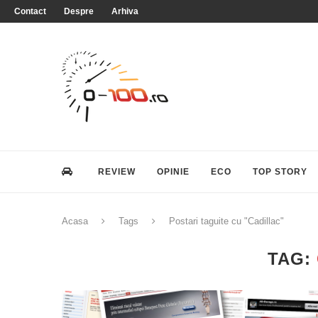
Contact
Despre
Arhiva
REVIEW
OPINIE
ECO
TOP STORY
Acasa
Tags
Postari taguite cu "Cadillac"
TAG: