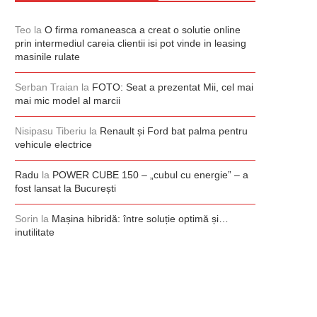
Teo
la
O firma romaneasca a creat o solutie online
prin intermediul careia clientii isi pot vinde in leasing
masinile rulate
Serban Traian
la
FOTO: Seat a prezentat Mii, cel mai
mai mic model al marcii
Nisipasu Tiberiu
la
Renault și Ford bat palma pentru
vehicule electrice
Radu
la
POWER CUBE 150 – „cubul cu energie” – a
fost lansat la București
Sorin
la
Mașina hibridă: între soluție optimă și…
inutilitate