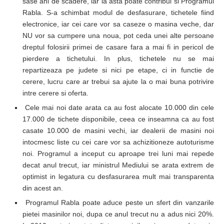
sase ani de scadere, iar la asta poate contribui si Programul
Rabla. S-a schimbat modul de desfasurare, tichetele fiind
electronice, iar cei care vor sa caseze o masina veche, dar
NU vor sa cumpere una noua, pot ceda unei alte persoane
dreptul folosirii primei de casare fara a mai fi in pericol de
pierdere a tichetului. In plus, tichetele nu se mai
repartizeaza pe judete si nici pe etape, ci in functie de
cerere, lucru care ar trebui sa ajute la o mai buna potrivire
intre cerere si oferta.
Cele mai noi date arata ca au fost alocate 10.000 din cele
17.000 de tichete disponibile, ceea ce inseamna ca au fost
casate 10.000 de masini vechi, iar dealerii de masini noi
intocmesc liste cu cei care vor sa achizitioneze autoturisme
noi. Programul a inceput cu aproape trei luni mai repede
decat anul trecut, iar ministrul Mediului se arata extrem de
optimist in legatura cu desfasurarea mult mai transparenta
din acest an.
Programul Rabla poate aduce peste un sfert din vanzarile
pietei masinilor noi, dupa ce anul trecut nu a adus nici 20%.