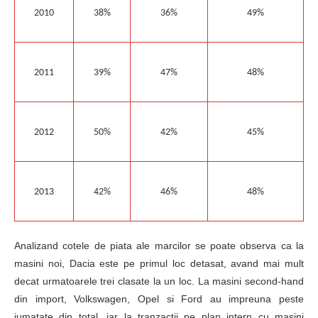
2010
38%
36%
49%
2011
39%
47%
48%
2012
50%
42%
45%
2013
42%
46%
48%
Analizand cotele de piata ale marcilor se poate observa ca la
masini noi, Dacia este pe primul loc detasat, avand mai mult
decat urmatoarele trei clasate la un loc. La masini second-hand
din import, Volkswagen, Opel si Ford au impreuna peste
jumatate din total, iar la tranzactii pe plan intern cu masini