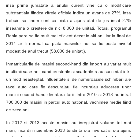
insa prima jumatate a anului curent vine cu o modificare
substantiala fiindca cifrele oficiale indica un avans de 27%, insa
trebuie sa tinem cont ca piata a ajuns atat de jos incat 27%
inseamna o crestere de nici 8.000 de unitati. Totusi, programul
Rabla pare sa fie mult mai eficient decat in alti ani, iar la final de
2014 ar fi normal ca piata masinilor noi sa fie peste nivelul
modest de anul trecut (58.000 de unitati).
Inmatricularile de masini second-hand din import au variat mult
in ultimii sase ani, cand cresterile si scaderile s-au succedat intr-
un mod neasteptat, influentate si de numeroasele schimbari ale
taxei auto care fie descurajau, fie incurajau aducerea unor
masini second-hand din afara tarii. Intre 2010 si 2013 au intrat
700.000 de masini in parcul auto national, vechimea medie fiind
de zece ani.
In 2012 si 2013 aceste masini au inregistrat volume tot mai
mari, insa din noiembrie 2013 tendinta s-a inversat si s-a ajuns