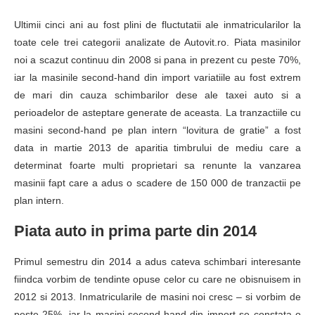
Ultimii cinci ani au fost plini de fluctutatii ale inmatricularilor la
toate cele trei categorii analizate de Autovit.ro. Piata masinilor
noi a scazut continuu din 2008 si pana in prezent cu peste 70%,
iar la masinile second-hand din import variatiile au fost extrem
de mari din cauza schimbarilor dese ale taxei auto si a
perioadelor de asteptare generate de aceasta. La tranzactiile cu
masini second-hand pe plan intern “lovitura de gratie” a fost
data in martie 2013 de aparitia timbrului de mediu care a
determinat foarte multi proprietari sa renunte la vanzarea
masinii fapt care a adus o scadere de 150 000 de tranzactii pe
plan intern.
Piata auto in prima parte din 2014
Primul semestru din 2014 a adus cateva schimbari interesante
fiindca vorbim de tendinte opuse celor cu care ne obisnuisem in
2012 si 2013. Inmatricularile de masini noi cresc – si vorbim de
peste 25%, iar la masini second-hand din import se constata o