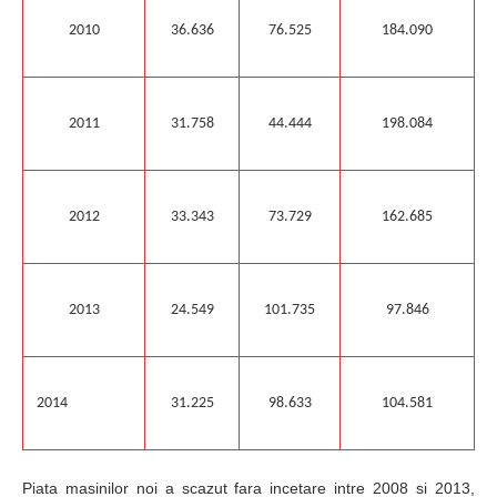
2010
36.636
76.525
184.090
2011
31.758
44.444
198.084
2012
33.343
73.729
162.685
2013
24.549
101.735
97.846
2014
31.225
98.633
104.581
Piata masinilor noi a scazut fara incetare intre 2008 si 2013,