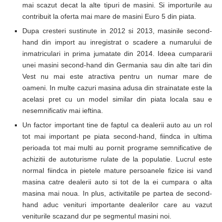
mai scazut decat la alte tipuri de masini. Si importurile au
contribuit la oferta mai mare de masini Euro 5 din piata.
Dupa cresteri sustinute in 2012 si 2013, masinile second-
hand din import au inregistrat o scadere a numarului de
inmatriculari in prima jumatate din 2014. Ideea cumpararii
unei masini second-hand din Germania sau din alte tari din
Vest nu mai este atractiva pentru un numar mare de
oameni. In multe cazuri masina adusa din strainatate este la
acelasi pret cu un model similar din piata locala sau e
nesemnificativ mai ieftina.
Un factor important tine de faptul ca dealerii auto au un rol
tot mai important pe piata second-hand, fiindca in ultima
perioada tot mai multi au pornit programe semnificative de
achizitii de autoturisme rulate de la populatie. Lucrul este
normal fiindca in pietele mature persoanele fizice isi vand
masina catre dealerii auto si tot de la ei cumpara o alta
masina mai noua. In plus, activitatile pe partea de second-
hand aduc venituri importante dealerilor care au vazut
veniturile scazand dur pe segmentul masini noi.