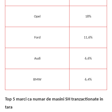
Opel
18%
Ford
11,6%
Audi
6,6%
BMW
6,4%
T
op 5 marci ca numa
r de masini SH tranzactionate in
tara