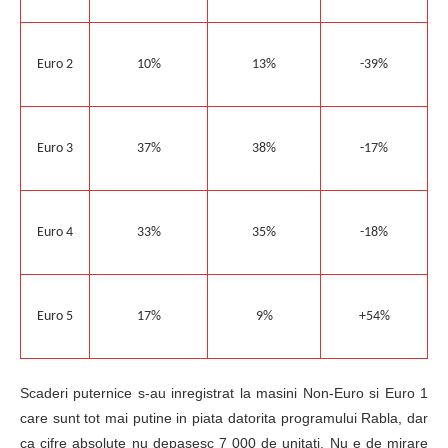
Euro 2
10%
13%
-39%
Euro 3
37%
38%
-17%
Euro 4
33%
35%
-18%
Euro 5
17%
9%
+54%
Scaderi puternice s-au inregistrat la masini Non-Euro si Euro 1
care sunt tot mai putine in piata datorita programului Rabla, dar
ca cifre absolute nu depasesc 7 000 de unitati. Nu e de mirare