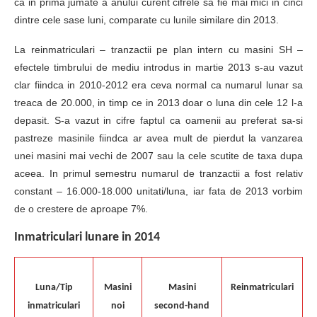
ca in prima jumate a anului curent cifrele sa fie mai mici in cinci
dintre cele sase luni, comparate cu lunile similare din 2013.
La reinmatriculari – tranzactii pe plan intern cu masini SH –
efectele timbrului de mediu introdus in martie 2013 s-au vazut
clar fiindca in 2010-2012 era ceva normal ca numarul lunar sa
treaca de 20.000, in timp ce in 2013 doar o luna din cele 12 l-a
depasit. S-a vazut in cifre faptul ca oamenii au preferat sa-si
pastreze masinile fiindca ar avea mult de pierdut la vanzarea
unei masini mai vechi de 2007 sau la cele scutite de taxa dupa
aceea. In primul semestru numarul de tranzactii a fost relativ
constant – 16.000-18.000 unitati/luna, iar fata de 2013 vorbim
de o crestere de aproape 7%.
Inmatriculari lunare in 2014
Luna/Tip
Masini
Masini
Reinmatriculari
inmatriculari
noi
second-hand