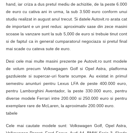
hand, iar criza a dus pretul mediu de achizitie, de la peste 6.000
de euro cu cativa ani in urma, la sub 3.500 euro conform unui
studiu realizat in august anul trecut. Si datele Autovit.ro arata cat
de important e un pret redus: aproximativ sase din zece masini
scoase la vanzare sunt la sub 5,000 de euro si trebuie tinut cont
si de faptul ca in general cumparatorul negociaza si pretul final
mai scade cu cateva sute de euro.
Desi cele mai multe masini prezente pe Autovit.ro sunt modele
de volum precum Volkswgagen Golf si Opel Astra, platforma
gazduieste si supercar-uri foarte scumpe. Au existat in primul
semestru anunturi pentru Lexus LFA de peste 400.000 euro,
pentru Lamborghini Aventador, la peste 330.000 euro, pentru
diverse modele Ferrari intre 200.000 si 250.000 euro si pentru
exemplare rare de McLaren, la aproximativ 200.000 euro.
tabele
Cele mai cautate modele sunt: Volkswagen Golf, Opel Astra,
Volkswagen Passat, Ford Focus, Audi A4, BMW Seria 3, Skoda