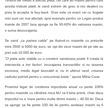
Timbrul de mediu a afectat piata, cei care au masini pentru care
acesta trebuie platit, le vand extrem de greu si nici dealerii nu
prea le accepta la buy-back. Grav este ca exact cei cu bugete
mici sunt cei mai afectati, spre exemplu pentru un Logan produs
inainte de 2007 taxa ajunge sa fie 50-60% din valoarea masini,
o suma descurajanta.
Se vand
„ca painea calda”
pe Autovit.ro masinile cu preturile
intre 3500 si 5000 de euro, iar opt din zece masini de pe site au
pret sub 10.000 de euro.
“O piata auto stabila cu o crestere sanatoasa poate fi creata la
intersectia a trei factori: incurajarea tranzactiilor si nu taxarea
excesiva, mediu legal favorabil si, nu in ultimul rand, crearea
cadrului potrivit pentru o concurenta loiala.”
spune Mihai Cune.
Proeictul legat de cresterea impozitului anual cu peste 100%
pentru masinile cu cilindree mica NU va fi bine primit, chiar daca
impozitul nu e mare pentru multe dintre masini – 40-50 lei. Daca
va ajunge sa fie peste 100 de lei pentru aceleasi masini va fi