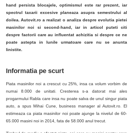
hand persista blocajele, optimismul este rar prezent, iar
spectrul taxarii excesive planeaza asupra semestrului al
doilea. Autovit.ro a realizat o analiza despre evolutia pietei
masinilor noi si second-hand, iar in articol puteti citi
despre factorii care au influentat achizitia si despre ce ne
poate astepta in lunile urmatoare care nu se anunta
linistite.
Informatia pe scurt
Piata masinilor noi a crescut cu 25%, insa ca volum vorbim de
numai 8.000 de unitati. Cresterea s-a datorat mai ales
progarmului Rabla care insa nu poate salva de unul singur piata
auto, a spus Mihai Cune, business manager al Autovit.ro. El
estimeaza ca piata masinilor noi poate ajunge la nivelul de 60-
65.000 masini noi in 2014, fata de 58.000 anul trecut.