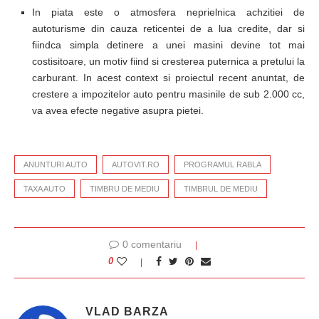
In piata este o atmosfera neprielnica achzitiei de
autoturisme din cauza reticentei de a lua credite, dar si
fiindca simpla detinere a unei masini devine tot mai
costisitoare, un motiv fiind si cresterea puternica a pretului la
carburant. In acest context si proiectul recent anuntat, de
crestere a impozitelor auto pentru masinile de sub 2.000 cc,
va avea efecte negative asupra pietei.
ANUNTURI AUTO
AUTOVIT.RO
PROGRAMUL RABLA
TAXA AUTO
TIMBRU DE MEDIU
TIMBRUL DE MEDIU
0 comentariu
0
VLAD BARZA