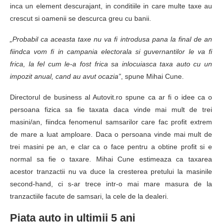
inca un element descurajant, in conditiile in care multe taxe au
crescut si oamenii se descurca greu cu banii.
„Probabil ca aceasta taxe nu va fi introdusa pana la final de an
fiindca vom fi in campania electorala si guvernantilor le va fi
frica, la fel cum le-a fost frica sa inlocuiasca taxa auto cu un
impozit anual, cand au avut ocazia”
, spune Mihai Cune.
Directorul de business al Autovit.ro spune ca ar fi o idee ca o
persoana fizica sa fie taxata daca vinde mai mult de trei
masini/an, fiindca fenomenul samsarilor care fac profit extrem
de mare a luat amploare. Daca o persoana vinde mai mult de
trei masini pe an, e clar ca o face pentru a obtine profit si e
normal sa fie o taxare. Mihai Cune estimeaza ca taxarea
acestor tranzactii nu va duce la cresterea pretului la masinile
second-hand, ci s-ar trece intr-o mai mare masura de la
tranzactiile facute de samsari, la cele de la dealeri.
Piata auto in ultimii 5 ani