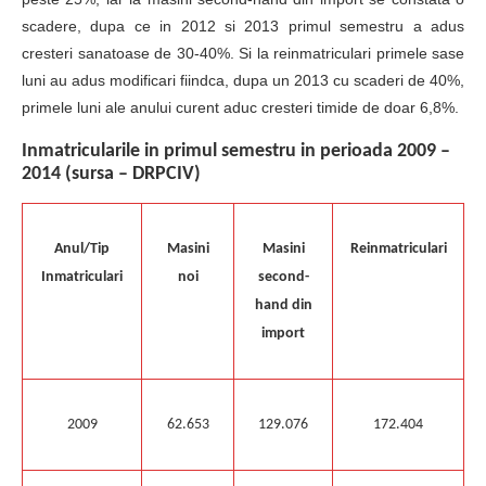
scadere, dupa ce in 2012 si 2013 primul semestru a adus
cresteri sanatoase de 30-40%. Si la reinmatriculari primele sase
luni au adus modificari fiindca, dupa un 2013 cu scaderi de 40%,
primele luni ale anului curent aduc cresteri timide de doar 6,8%.
Inmatricularile in primul semestru in perioada 2009 –
2014 (sursa – DRPCIV)
Anul/Tip
Masini
Masini
Reinmatriculari
Inmatriculari
noi
second-
hand din
import
2009
62.653
129.076
172.404