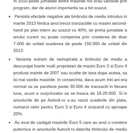
In 2010 peste jumatate dintre masinile noi erau vandute prin
program, dar de atunci importanta sa a tot scazut.
Persista efectele negative ale timbrului de mediu introdus in
martie 2013 fiindca anul trecut tranzactiile cu masini second-
hand pe plan intern au scazut cu 40%, iar prima jumatate a
anului curent nu poate compensa prin cresterea de doar
7.000 de unitati scaderea de peste 150.000 de unitati din
2013.
Varianta extrem de neinspirata a timbrului de mediu a
descurajat foarte multi proprietari de masini Euro 3 si Euro 4
produse inainte de 2007 sau scutite de taxa dupa aceea, sa
isi mai vanda masinile. In consecinta, daca acum trei ani era
normal sa se parafeze peste 30.000 de tranzactii in fiecare
luna, acum e surprinzator sa se treaca de 18-20.000. Si in
anunturile de pe Autovit.ro s-au vazut scaderile din piata,
numarul celor pentru Euro 3 si Euro 4 scazand cu aproape
20%.
Au avut de castigat masinile Euro 5 care au avut o crestere
puternica in anunturile Autovit.ro datorita timbrului de mediu