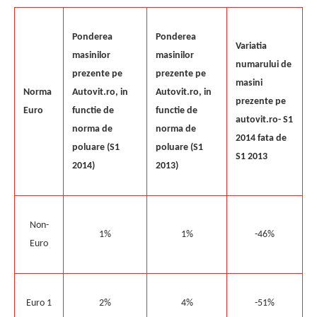
Ponderea
Ponderea
Variatia
masinilor
masinilor
numarului de
prezente pe
prezente pe
masini
Norma
Autovit.ro, in
Autovit.ro, in
prezente pe
Euro
functie de
functie de
autovit.ro- S1
norma de
norma de
2014 fata de
poluare (S1
poluare (S1
S1 2013
2014)
2013)
Non-
1%
1%
-46%
Euro
Euro 1
2%
4%
-51%