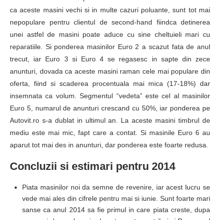
ca aceste masini vechi si in multe cazuri poluante, sunt tot mai
nepopulare pentru clientul de second-hand fiindca detinerea
unei astfel de masini poate aduce cu sine cheltuieli mari cu
reparatiile. Si ponderea masinilor Euro 2 a scazut fata de anul
trecut, iar Euro 3 si Euro 4 se regasesc in sapte din zece
anunturi, dovada ca aceste masini raman cele mai populare din
oferta, fiind si scaderea procentuala mai mica (17-18%) dar
insemnata ca volum. Segmentul “vedeta” este cel al masinilor
Euro 5, numarul de anunturi crescand cu 50%, iar ponderea pe
Autovit.ro s-a dublat in ultimul an. La aceste masini timbrul de
mediu este mai mic, fapt care a contat. Si masinile Euro 6 au
aparut tot mai des in anunturi, dar ponderea este foarte redusa.
Concluzii si estimari pentru 2014
Piata masinilor noi da semne de revenire, iar acest lucru se
vede mai ales din cifrele pentru mai si iunie. Sunt foarte mari
sanse ca anul 2014 sa fie primul in care piata creste, dupa