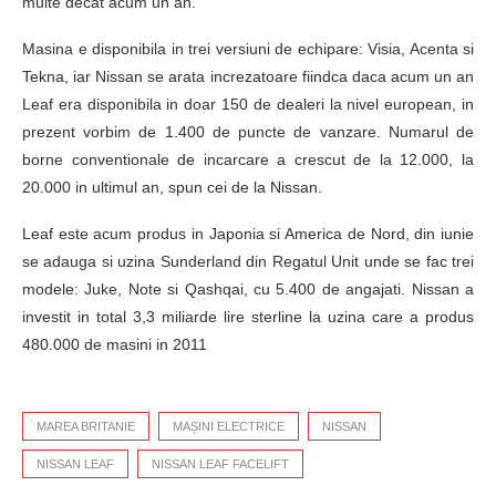
multe decat acum un an.
Masina e disponibila in trei versiuni de echipare: Visia, Acenta si
Tekna, iar Nissan se arata increzatoare fiindca daca acum un an
Leaf era disponibila in doar 150 de dealeri la nivel european, in
prezent vorbim de 1.400 de puncte de vanzare. Numarul de
borne conventionale de incarcare a crescut de la 12.000, la
20.000 in ultimul an, spun cei de la Nissan.
Leaf este acum produs in Japonia si America de Nord, din iunie
se adauga si uzina Sunderland din Regatul Unit unde se fac trei
modele: Juke, Note si Qashqai, cu 5.400 de angajati. Nissan a
investit in total 3,3 miliarde lire sterline la uzina care a produs
480.000 de masini in 2011
MAREA BRITANIE
MAȘINI ELECTRICE
NISSAN
NISSAN LEAF
NISSAN LEAF FACELIFT