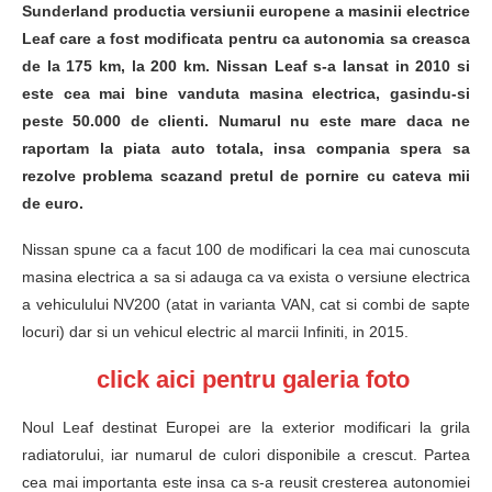
Sunderland productia versiunii europene a masinii electrice
Leaf care a fost modificata pentru ca autonomia sa creasca
de la 175 km, la 200 km. Nissan Leaf s-a lansat in 2010 si
este cea mai bine vanduta masina electrica, gasindu-si
peste 50.000 de clienti. Numarul nu este mare daca ne
raportam la piata auto totala, insa compania spera sa
rezolve problema scazand pretul de pornire cu cateva mii
de euro.
Nissan spune ca a facut 100 de modificari la cea mai cunoscuta
masina electrica a sa si adauga ca va exista o versiune electrica
a vehiculului NV200 (atat in varianta VAN, cat si combi de sapte
locuri) dar si un vehicul electric al marcii Infiniti, in 2015.
click aici pentru galeria foto
Noul Leaf destinat Europei are la exterior modificari la grila
radiatorului, iar numarul de culori disponibile a crescut. Partea
cea mai importanta este insa ca s-a reusit cresterea autonomiei