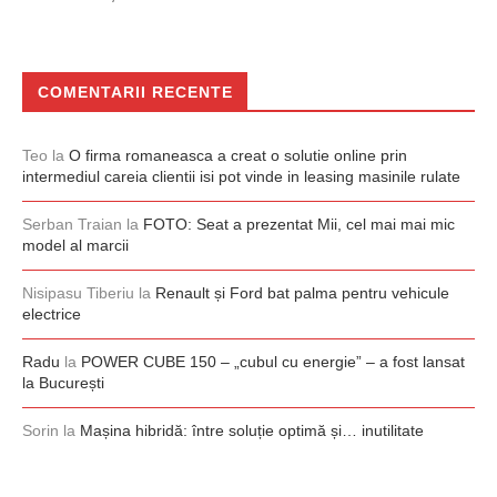
COMENTARII RECENTE
Teo
la
O firma romaneasca a creat o solutie online prin
intermediul careia clientii isi pot vinde in leasing masinile rulate
Serban Traian
la
FOTO: Seat a prezentat Mii, cel mai mai mic
model al marcii
Nisipasu Tiberiu
la
Renault și Ford bat palma pentru vehicule
electrice
Radu
la
POWER CUBE 150 – „cubul cu energie” – a fost lansat
la București
Sorin
la
Mașina hibridă: între soluție optimă și… inutilitate