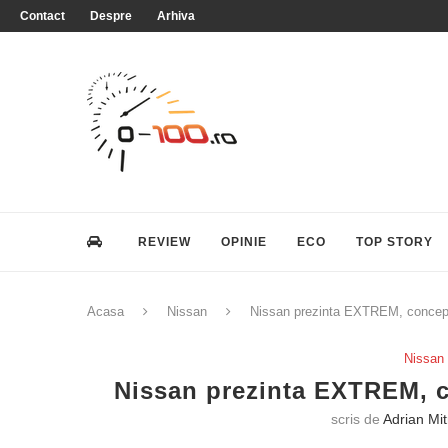
Contact
Despre
Arhiva
REVIEW
OPINIE
ECO
TOP STORY
Acasa
Nissan
Nissan prezinta EXTREM, concept 
Nissan
Nissan prezinta EXTREM, co
scris de
Adrian Mi