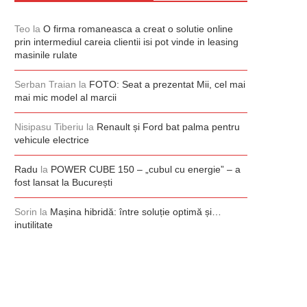
Teo
la
O firma romaneasca a creat o solutie online
prin intermediul careia clientii isi pot vinde in leasing
masinile rulate
Serban Traian
la
FOTO: Seat a prezentat Mii, cel mai
mai mic model al marcii
Nisipasu Tiberiu
la
Renault și Ford bat palma pentru
vehicule electrice
Radu
la
POWER CUBE 150 – „cubul cu energie” – a
fost lansat la București
Sorin
la
Mașina hibridă: între soluție optimă și…
inutilitate