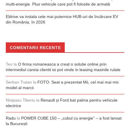
multi-energie. Plus vehicule care pot fi folosite de armată
Eldrive va instala cele mai puternice HUB-uri de încărcare EV
din România, în 2026
COMENTARII RECENTE
Teo
la
O firma romaneasca a creat o solutie online prin
intermediul careia clientii isi pot vinde in leasing masinile rulate
Serban Traian
la
FOTO: Seat a prezentat Mii, cel mai mai mic
model al marcii
Nisipasu Tiberiu
la
Renault și Ford bat palma pentru vehicule
electrice
Radu
la
POWER CUBE 150 – „cubul cu energie” – a fost lansat
la București