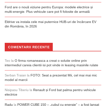
Ford are o nouă viziune pentru Europa: modele electrice și
multi-energie. Plus vehicule care pot fi folosite de armată
Eldrive va instala cele mai puternice HUB-uri de încărcare EV
din România, în 2026
COMENTARII RECENTE
Teo
la
O firma romaneasca a creat o solutie online prin
intermediul careia clientii isi pot vinde in leasing masinile rulate
Serban Traian
la
FOTO: Seat a prezentat Mii, cel mai mai mic
model al marcii
Nisipasu Tiberiu
la
Renault și Ford bat palma pentru vehicule
electrice
Radu
la
POWER CUBE 150 – „cubul cu energie” – a fost lansat