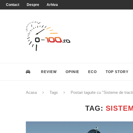
Contact
Despre
Arhiva
REVIEW
OPINIE
ECO
TOP STORY
Acasa
Tags
Postari taguite cu "Sisteme de tract
TAG:
SISTE