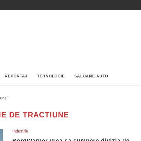
REPORTAJ
TEHNOLOGIE
SALOANE AUTO
iune"
ME DE TRACTIUNE
Industrie
BorgWarner vrea sa cumpere divizia de