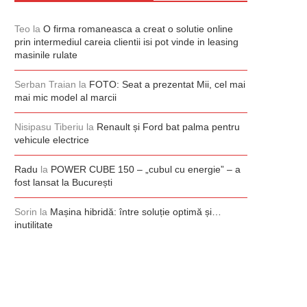
Teo
la
O firma romaneasca a creat o solutie online
prin intermediul careia clientii isi pot vinde in leasing
masinile rulate
Serban Traian
la
FOTO: Seat a prezentat Mii, cel mai
mai mic model al marcii
Nisipasu Tiberiu
la
Renault și Ford bat palma pentru
vehicule electrice
Radu
la
POWER CUBE 150 – „cubul cu energie” – a
fost lansat la București
Sorin
la
Mașina hibridă: între soluție optimă și…
inutilitate