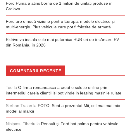
Ford Puma a atins borna de 1 milion de unități produse în
Craiova
Ford are o nouă viziune pentru Europa: modele electrice și
multi-energie. Plus vehicule care pot fi folosite de armată
Eldrive va instala cele mai puternice HUB-uri de încărcare EV
din România, în 2026
COMENTARII RECENTE
Teo
la
O firma romaneasca a creat o solutie online prin
intermediul careia clientii isi pot vinde in leasing masinile rulate
Serban Traian
la
FOTO: Seat a prezentat Mii, cel mai mai mic
model al marcii
Nisipasu Tiberiu
la
Renault și Ford bat palma pentru vehicule
electrice