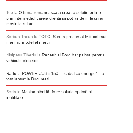
Teo
la
O firma romaneasca a creat o solutie online
prin intermediul careia clientii isi pot vinde in leasing
masinile rulate
Serban Traian
la
FOTO: Seat a prezentat Mii, cel mai
mai mic model al marcii
Nisipasu Tiberiu
la
Renault și Ford bat palma pentru
vehicule electrice
Radu
la
POWER CUBE 150 – „cubul cu energie” – a
fost lansat la București
Sorin
la
Mașina hibridă: între soluție optimă și…
inutilitate