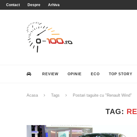
Contact
Despre
Arhiva
REVIEW
OPINIE
ECO
TOP STORY
Acasa
Tags
Postari taguite cu "Renault Wind"
TAG:
RE