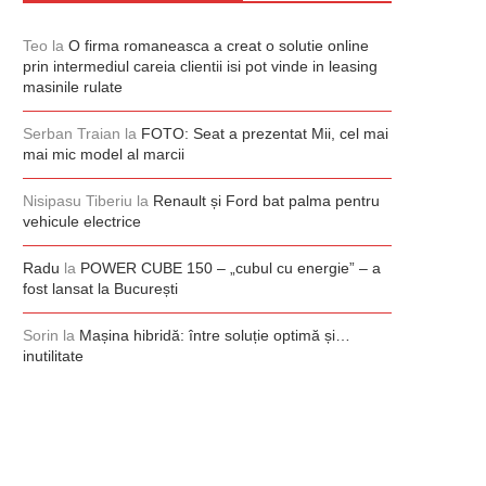
Teo
la
O firma romaneasca a creat o solutie online
prin intermediul careia clientii isi pot vinde in leasing
masinile rulate
Serban Traian
la
FOTO: Seat a prezentat Mii, cel mai
mai mic model al marcii
Nisipasu Tiberiu
la
Renault și Ford bat palma pentru
vehicule electrice
Radu
la
POWER CUBE 150 – „cubul cu energie” – a
fost lansat la București
Sorin
la
Mașina hibridă: între soluție optimă și…
inutilitate