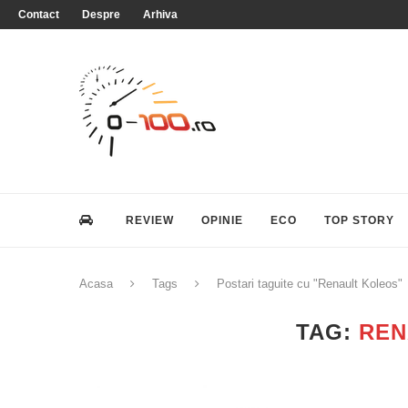
Contact
Despre
Arhiva
REVIEW
OPINIE
ECO
TOP STORY
Acasa
Tags
Postari taguite cu "Renault Koleos"
TAG:
REN