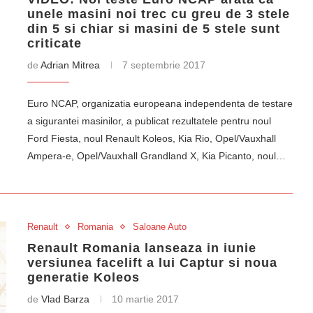
unele masini noi trec cu greu de 3 stele
din 5 si chiar si masini de 5 stele sunt
criticate
de
Adrian Mitrea
7 septembrie 2017
Euro NCAP, organizatia europeana independenta de testare
a sigurantei masinilor, a publicat rezultatele pentru noul
Ford Fiesta, noul Renault Koleos, Kia Rio, Opel/Vauxhall
Ampera-e, Opel/Vauxhall Grandland X, Kia Picanto, noul…
Renault
Romania
Saloane Auto
Renault Romania lanseaza in iunie
versiunea facelift a lui Captur si noua
generatie Koleos
de
Vlad Barza
10 martie 2017