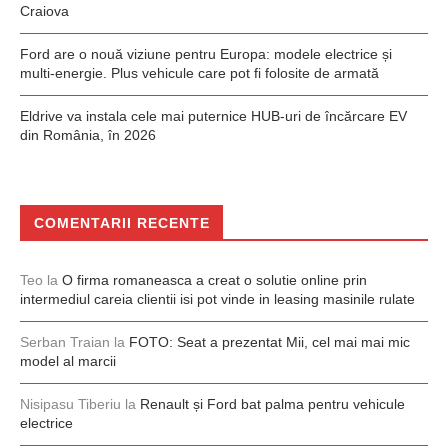
Craiova
Ford are o nouă viziune pentru Europa: modele electrice și
multi-energie. Plus vehicule care pot fi folosite de armată
Eldrive va instala cele mai puternice HUB-uri de încărcare EV
din România, în 2026
COMENTARII RECENTE
Teo
la
O firma romaneasca a creat o solutie online prin
intermediul careia clientii isi pot vinde in leasing masinile rulate
Serban Traian
la
FOTO: Seat a prezentat Mii, cel mai mai mic
model al marcii
Nisipasu Tiberiu
la
Renault și Ford bat palma pentru vehicule
electrice