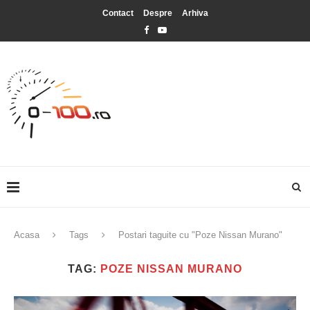
Contact
Despre
Arhiva
Acasa
Tags
Postari taguite cu "Poze Nissan Murano"
TAG:
POZE NISSAN MURANO