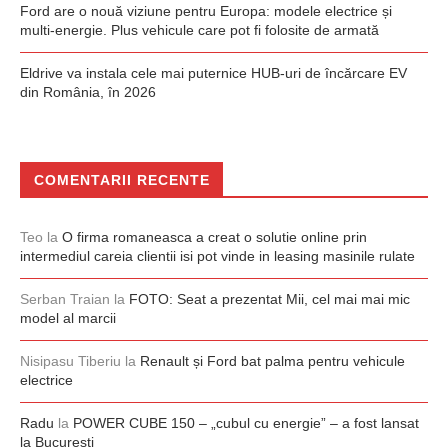
Ford are o nouă viziune pentru Europa: modele electrice și
multi-energie. Plus vehicule care pot fi folosite de armată
Eldrive va instala cele mai puternice HUB-uri de încărcare EV
din România, în 2026
COMENTARII RECENTE
Teo
la
O firma romaneasca a creat o solutie online prin
intermediul careia clientii isi pot vinde in leasing masinile rulate
Serban Traian
la
FOTO: Seat a prezentat Mii, cel mai mai mic
model al marcii
Nisipasu Tiberiu
la
Renault și Ford bat palma pentru vehicule
electrice
Radu
la
POWER CUBE 150 – „cubul cu energie” – a fost lansat
la București