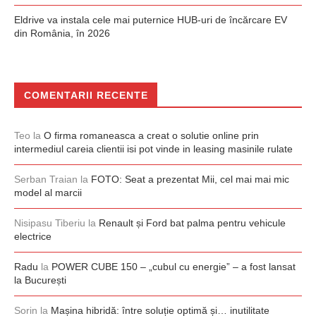
Eldrive va instala cele mai puternice HUB-uri de încărcare EV
din România, în 2026
COMENTARII RECENTE
Teo
la
O firma romaneasca a creat o solutie online prin
intermediul careia clientii isi pot vinde in leasing masinile rulate
Serban Traian
la
FOTO: Seat a prezentat Mii, cel mai mai mic
model al marcii
Nisipasu Tiberiu
la
Renault și Ford bat palma pentru vehicule
electrice
Radu
la
POWER CUBE 150 – „cubul cu energie” – a fost lansat
la București
Sorin
la
Mașina hibridă: între soluție optimă și… inutilitate