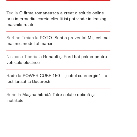
Teo
la
O firma romaneasca a creat o solutie online
prin intermediul careia clientii isi pot vinde in leasing
masinile rulate
Serban Traian
la
FOTO: Seat a prezentat Mii, cel mai
mai mic model al marcii
Nisipasu Tiberiu
la
Renault și Ford bat palma pentru
vehicule electrice
Radu
la
POWER CUBE 150 – „cubul cu energie” – a
fost lansat la București
Sorin
la
Mașina hibridă: între soluție optimă și…
inutilitate