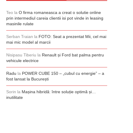
Teo
la
O firma romaneasca a creat o solutie online
prin intermediul careia clientii isi pot vinde in leasing
masinile rulate
Serban Traian
la
FOTO: Seat a prezentat Mii, cel mai
mai mic model al marcii
Nisipasu Tiberiu
la
Renault și Ford bat palma pentru
vehicule electrice
Radu
la
POWER CUBE 150 – „cubul cu energie” – a
fost lansat la București
Sorin
la
Mașina hibridă: între soluție optimă și…
inutilitate