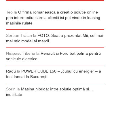
Teo
la
O firma romaneasca a creat o solutie online
prin intermediul careia clientii isi pot vinde in leasing
masinile rulate
Serban Traian
la
FOTO: Seat a prezentat Mii, cel mai
mai mic model al marcii
Nisipasu Tiberiu
la
Renault și Ford bat palma pentru
vehicule electrice
Radu
la
POWER CUBE 150 – „cubul cu energie” – a
fost lansat la București
Sorin
la
Mașina hibridă: între soluție optimă și…
inutilitate