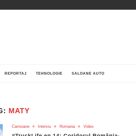
REPORTAJ
TEHNOLOGIE
SALOANE AUTO
G:
MATY
Camioane
Interviu
Romania
Video
#TruckLife ep.14: Coridorul România-