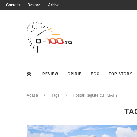
Contact
Despre
Arhiva
REVIEW
OPINIE
ECO
TOP STORY
Acasa
Tags
Postari taguite cu "MATY"
TA