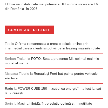
Eldrive va instala cele mai puternice HUB-uri de încărcare EV
din România, în 2026
COMENTARII RECENTE
Teo
la
O firma romaneasca a creat o solutie online prin
intermediul careia clientii isi pot vinde in leasing masinile rulate
Serban Traian
la
FOTO: Seat a prezentat Mii, cel mai mai mic
model al marcii
Nisipasu Tiberiu
la
Renault și Ford bat palma pentru vehicule
electrice
Radu
la
POWER CUBE 150 – „cubul cu energie” – a fost lansat
la București
Sorin
la
Mașina hibridă: între soluție optimă și… inutilitate