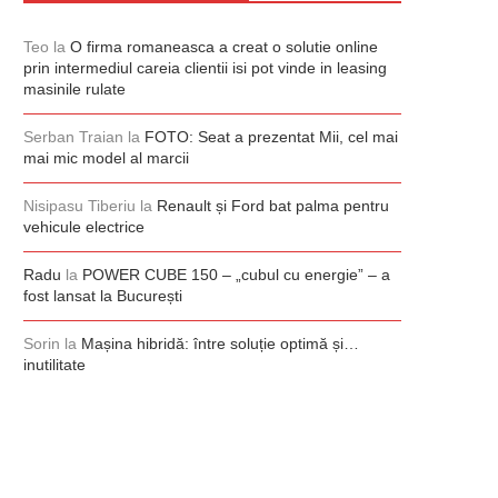
Teo
la
O firma romaneasca a creat o solutie online
prin intermediul careia clientii isi pot vinde in leasing
masinile rulate
Serban Traian
la
FOTO: Seat a prezentat Mii, cel mai
mai mic model al marcii
Nisipasu Tiberiu
la
Renault și Ford bat palma pentru
vehicule electrice
Radu
la
POWER CUBE 150 – „cubul cu energie” – a
fost lansat la București
Sorin
la
Mașina hibridă: între soluție optimă și…
inutilitate